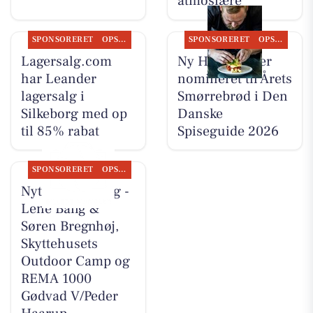
atmosfære
SPONSORERET
OPSLAGSTAVLEN
SPONSORERET
OPSLAGSTAVLEN
Lagersalg.com
Ny Hattenæs er
har Leander
nomineret til Årets
lagersalg i
Smørrebrød i Den
Silkeborg med op
Danske
til 85% rabat
Spiseguide 2026
SPONSORERET
OPSLAGSTAVLEN
Nyt fra CD Bolig -
Lene Bang &
Søren Bregnhøj,
Skyttehusets
Outdoor Camp og
REMA 1000
Gødvad V/Peder