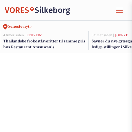
VORES
Silkeborg
Seneste nyt ›
4 timer siden |
ERHVERV
5 timer siden |
JOBNYT
Thailandske frokostfavoritter til samme pris
Savner du nye græsga
hos Restaurant Amsuwan’s
ledige stillinger i Si