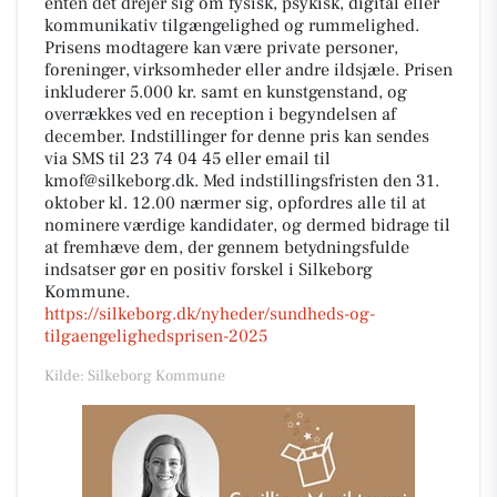
enten det drejer sig om fysisk, psykisk, digital eller
kommunikativ tilgængelighed og rummelighed.
Prisens modtagere kan være private personer,
foreninger, virksomheder eller andre ildsjæle. Prisen
inkluderer 5.000 kr. samt en kunstgenstand, og
overrækkes ved en reception i begyndelsen af
december. Indstillinger for denne pris kan sendes
via SMS til 23 74 04 45 eller email til
kmof@silkeborg.dk. Med indstillingsfristen den 31.
oktober kl. 12.00 nærmer sig, opfordres alle til at
nominere værdige kandidater, og dermed bidrage til
at fremhæve dem, der gennem betydningsfulde
indsatser gør en positiv forskel i Silkeborg
Kommune.
https://silkeborg.dk/nyheder/sundheds-og-
tilgaengelighedsprisen-2025
Kilde: Silkeborg Kommune