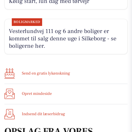
Kølig start, lun dag med tørvejr
BOLIGMARKED
Vesterlundvej 111 og 6 andre boliger er
kommet til salg denne uge i Silkeborg - se
boligerne her.
Send en gratis lykønskning
Opret mindeside
Indsend dit læserbidrag
OPSLAG FRA VORES