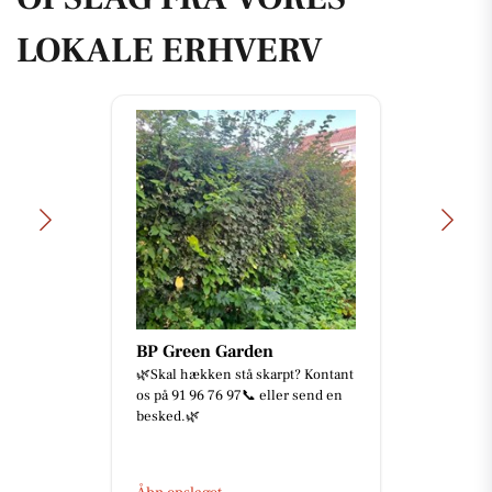
LOKALE ERHVERV
BP Green Garden
🌿Skal hækken stå skarpt? Kontant
os på 91 96 76 97📞 eller send en
besked.🌿