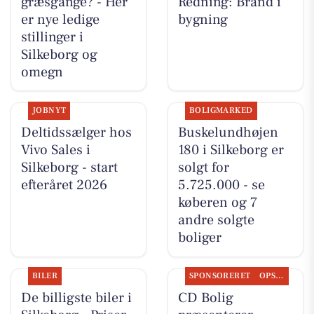
græsgange? - Her
Redning: Brand i
er nye ledige
bygning
stillinger i
Silkeborg og
omegn
JOBNYT
BOLIGMARKED
Deltidssælger hos
Buskelundhøjen
Vivo Sales i
180 i Silkeborg er
Silkeborg - start
solgt for
efteråret 2026
5.725.000 - se
køberen og 7
andre solgte
boliger
BILER
SPONSORERET
OPSLAGSTAVLEN
De billigste biler i
CD Bolig