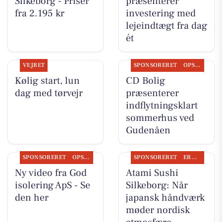
Silkeborg - Priser
præsenterer
fra 2.195 kr
investering med
lejeindtægt fra dag
ét
VEJRET
SPONSORERET
OPSLAGSTAVLEN
Kølig start, lun
CD Bolig
dag med tørvejr
præsenterer
indflytningsklart
sommerhus ved
Gudenåen
SPONSORERET
OPSLAGSTAVLEN
SPONSORERET
ERHVERV
Ny video fra God
Atami Sushi
isolering ApS - Se
Silkeborg: Når
den her
japansk håndværk
møder nordisk