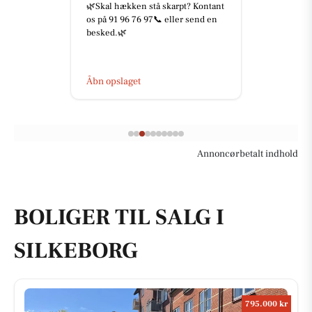
🌿Skal hækken stå skarpt? Kontant
os på 91 96 76 97📞 eller send en
besked.🌿
Åbn opslaget
Annoncørbetalt indhold
BOLIGER TIL SALG I
SILKEBORG
795.000 kr