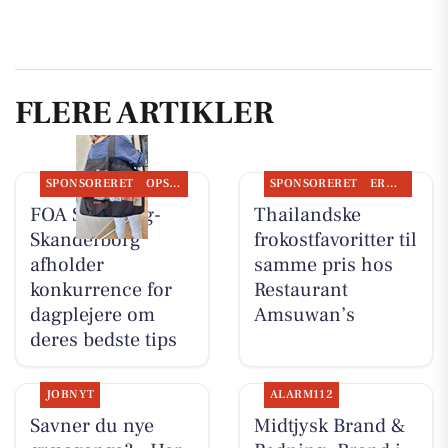
FLERE ARTIKLER
SPONSORERET
OPSLAGSTAVLEN
SPONSORERET
ERHVERV
FOA Silkeborg-
Thailandske
Skanderborg
frokostfavoritter til
afholder
samme pris hos
konkurrence for
Restaurant
dagplejere om
Amsuwan’s
deres bedste tips
JOBNYT
ALARM112
Savner du nye
Midtjysk Brand &