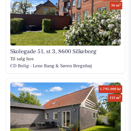
2
36 m
Skolegade 51, st 3, 8600 Silkeborg
Til salg hos
CD Bolig - Lene Bang & Søren Bregnhøj
1.795.000 kr
2
113 m