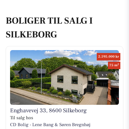
BOLIGER TIL SALG I
SILKEBORG
2.595.000 kr
2
75 m
Enghavevej 33, 8600 Silkeborg
Til salg hos
CD Bolig - Lene Bang & Søren Bregnhøj