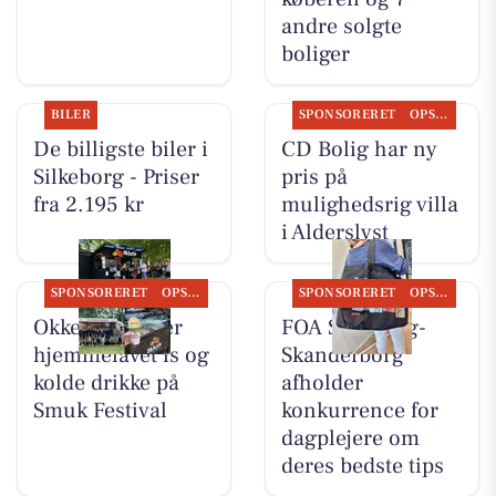
andre solgte
boliger
BILER
SPONSORERET
OPSLAGSTAVLEN
De billigste biler i
CD Bolig har ny
Silkeborg - Priser
pris på
fra 2.195 kr
mulighedsrig villa
i Alderslyst
SPONSORERET
OPSLAGSTAVLEN
SPONSORERET
OPSLAGSTAVLEN
Okkels serverer
FOA Silkeborg-
hjemmelavet is og
Skanderborg
kolde drikke på
afholder
Smuk Festival
konkurrence for
dagplejere om
deres bedste tips