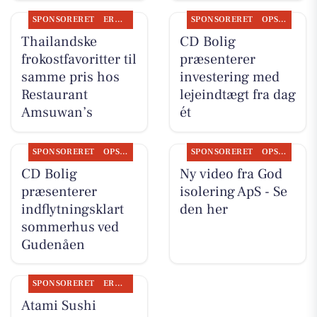
SPONSORERET
ERHVERV
SPONSORERET
OPSLAGSTAVLEN
Thailandske
CD Bolig
frokostfavoritter til
præsenterer
samme pris hos
investering med
Restaurant
lejeindtægt fra dag
Amsuwan’s
ét
SPONSORERET
OPSLAGSTAVLEN
SPONSORERET
OPSLAGSTAVLEN
CD Bolig
Ny video fra God
præsenterer
isolering ApS - Se
indflytningsklart
den her
sommerhus ved
Gudenåen
SPONSORERET
ERHVERV
Atami Sushi