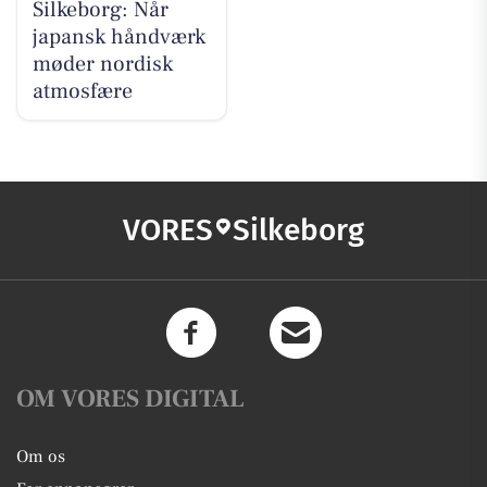
Silkeborg: Når
japansk håndværk
møder nordisk
atmosfære
VORES
Silkeborg
OM VORES DIGITAL
Om os