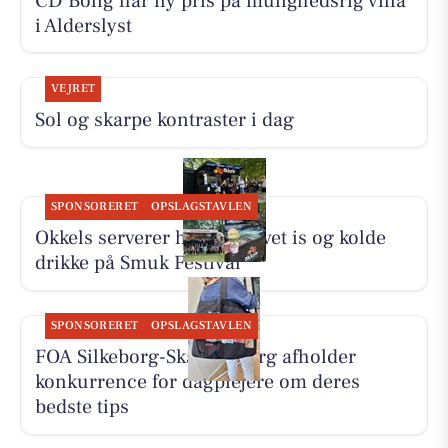
CD Bolig har ny pris på mulighedsrig villa
i Alderslyst
VEJRET
Sol og skarpe kontraster i dag
SPONSORERET
OPSLAGSTAVLEN
Okkels serverer hjemmelavet is og kolde
drikke på Smuk Festival
SPONSORERET
OPSLAGSTAVLEN
FOA Silkeborg-Skanderborg afholder
konkurrence for dagplejere om deres
bedste tips