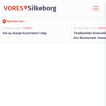
VORES
Silkeborg
Seneste nyt ›
13 timer siden |
VEJRET
07-08-2026 12:01 |
ERHV
Sol og skarpe kontraster i dag
Thailandske frokostfa
hos Restaurant Amsu