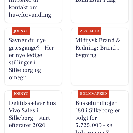
kontakt om
haveforvandling
JOBNYT
ALARM112
Savner du nye
Midtjysk Brand &
græsgange? - Her
Redning: Brand i
er nye ledige
bygning
stillinger i
Silkeborg og
omegn
JOBNYT
BOLIGMARKED
Deltidssælger hos
Buskelundhøjen
Vivo Sales i
180 i Silkeborg er
Silkeborg - start
solgt for
efteråret 2026
5.725.000 - se
køberen og 7