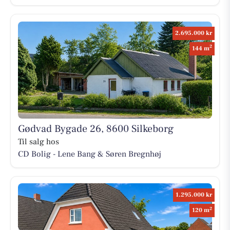
2.695.000 kr
2
144 m
Gødvad Bygade 26, 8600 Silkeborg
Til salg hos
CD Bolig - Lene Bang & Søren Bregnhøj
1.295.000 kr
2
120 m