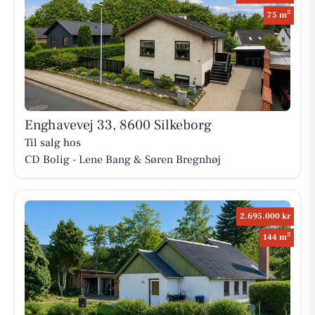
2
75 m
Enghavevej 33, 8600 Silkeborg
Til salg hos
CD Bolig - Lene Bang & Søren Bregnhøj
2.695.000 kr
2
144 m