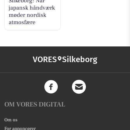
Silkeborg: Når
japansk håndværk
møder nordisk
atmosfære
VORES
Silkeborg
OM VORES DIGITAL
Om os
For annoncører