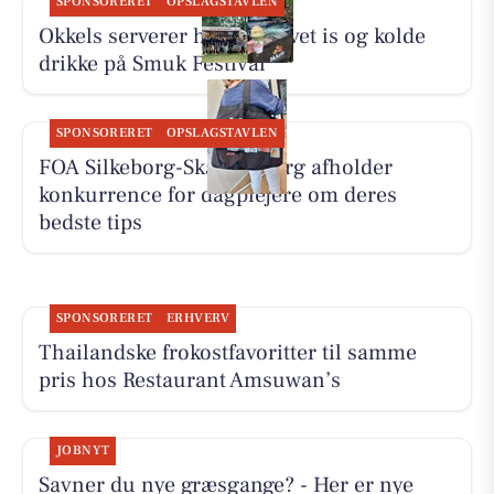
SPONSORERET
OPSLAGSTAVLEN
Okkels serverer hjemmelavet is og kolde
drikke på Smuk Festival
SPONSORERET
OPSLAGSTAVLEN
FOA Silkeborg-Skanderborg afholder
konkurrence for dagplejere om deres
bedste tips
SPONSORERET
ERHVERV
Thailandske frokostfavoritter til samme
pris hos Restaurant Amsuwan’s
JOBNYT
Savner du nye græsgange? - Her er nye