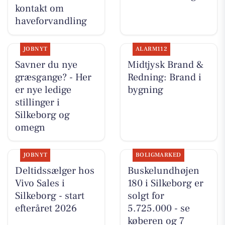
kontakt om
haveforvandling
JOBNYT
ALARM112
Savner du nye
Midtjysk Brand &
græsgange? - Her
Redning: Brand i
er nye ledige
bygning
stillinger i
Silkeborg og
omegn
JOBNYT
BOLIGMARKED
Deltidssælger hos
Buskelundhøjen
Vivo Sales i
180 i Silkeborg er
Silkeborg - start
solgt for
efteråret 2026
5.725.000 - se
køberen og 7