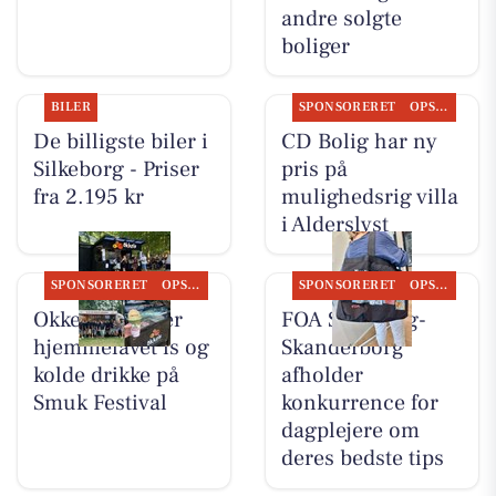
andre solgte
boliger
BILER
SPONSORERET
OPSLAGSTAVLEN
De billigste biler i
CD Bolig har ny
Silkeborg - Priser
pris på
fra 2.195 kr
mulighedsrig villa
i Alderslyst
SPONSORERET
OPSLAGSTAVLEN
SPONSORERET
OPSLAGSTAVLEN
Okkels serverer
FOA Silkeborg-
hjemmelavet is og
Skanderborg
kolde drikke på
afholder
Smuk Festival
konkurrence for
dagplejere om
deres bedste tips