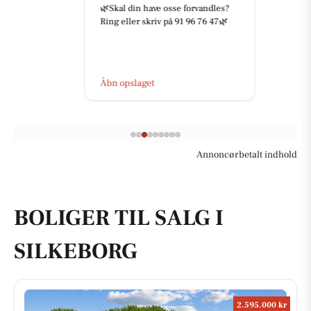
🌿Skal din have osse forvandles?
Ring eller skriv på 91 96 76 47🌿
Åbn opslaget
Annoncørbetalt indhold
BOLIGER TIL SALG I
SILKEBORG
2.595.000 kr