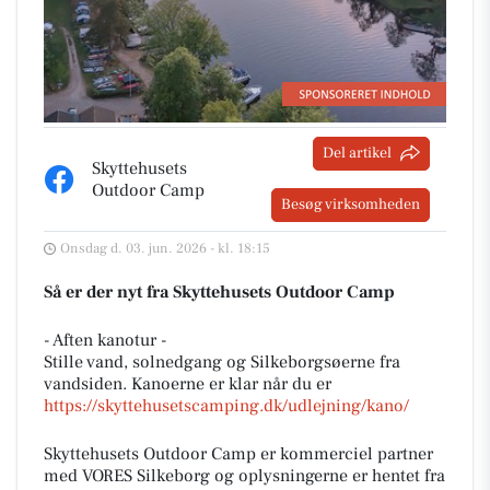
Del artikel
Skyttehusets
Outdoor Camp
Besøg virksomheden
Onsdag d. 03. jun. 2026 - kl. 18:15
Så er der nyt fra Skyttehusets Outdoor Camp
- Aften kanotur -
Stille vand, solnedgang og Silkeborgsøerne fra
vandsiden. Kanoerne er klar når du er
https://skyttehusetscamping.dk/udlejning/kano/
Skyttehusets Outdoor Camp er kommerciel partner
med VORES Silkeborg og oplysningerne er hentet fra