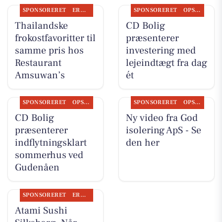
SPONSORERET
ERHVERV
SPONSORERET
OPSLAGSTAVLEN
Thailandske
CD Bolig
frokostfavoritter til
præsenterer
samme pris hos
investering med
Restaurant
lejeindtægt fra dag
Amsuwan’s
ét
SPONSORERET
OPSLAGSTAVLEN
SPONSORERET
OPSLAGSTAVLEN
CD Bolig
Ny video fra God
præsenterer
isolering ApS - Se
indflytningsklart
den her
sommerhus ved
Gudenåen
SPONSORERET
ERHVERV
Atami Sushi