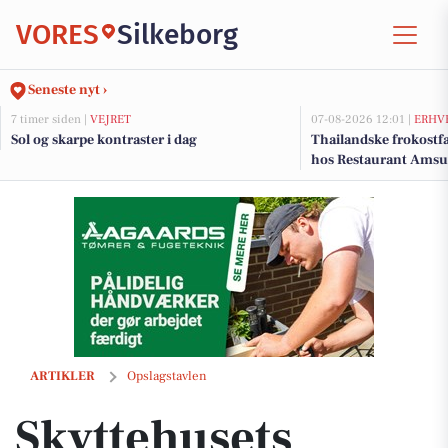
VORES
Silkeborg
Seneste nyt ›
7 timer siden |
VEJRET
07-08-2026 12:01 |
ERHV
Sol og skarpe kontraster i dag
Thailandske frokostfa
hos Restaurant Amsu
Skyttehusets Outdoor Camp har kanoerne klar til aften kanotur på S
ARTIKLER
Opslagstavlen
Skyttehusets