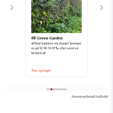
BP Green Garden
🌿Skal hækken stå skarpt? Kontant
os på 91 96 76 97📞 eller send en
besked.🌿
Åbn opslaget
Annoncørbetalt indhold