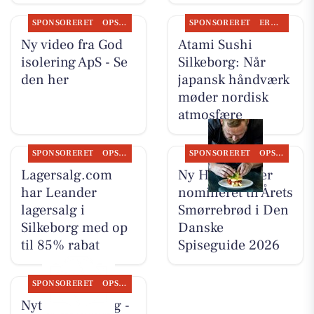
SPONSORERET
OPSLAGSTAVLEN
SPONSORERET
ERHVERV
Ny video fra God
Atami Sushi
isolering ApS - Se
Silkeborg: Når
den her
japansk håndværk
møder nordisk
atmosfære
SPONSORERET
OPSLAGSTAVLEN
SPONSORERET
OPSLAGSTAVLEN
Lagersalg.com
Ny Hattenæs er
har Leander
nomineret til Årets
lagersalg i
Smørrebrød i Den
Silkeborg med op
Danske
til 85% rabat
Spiseguide 2026
SPONSORERET
OPSLAGSTAVLEN
Nyt fra CD Bolig -