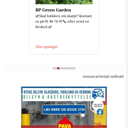
BP Green Garden
🌿Skal hækken stå skarpt? Kontant
os på 91 96 76 97📞 eller send en
besked.🌿
Åbn opslaget
Annoncørbetalt indhold