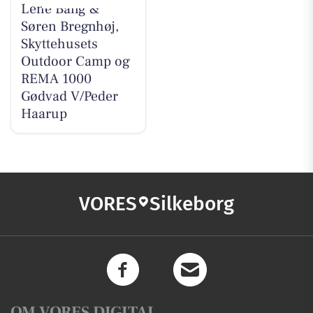
Lene Bang &
Søren Bregnhøj,
Skyttehusets
Outdoor Camp og
REMA 1000
Gødvad V/Peder
Haarup
VORES
Silkeborg
OM VORES DIGITAL