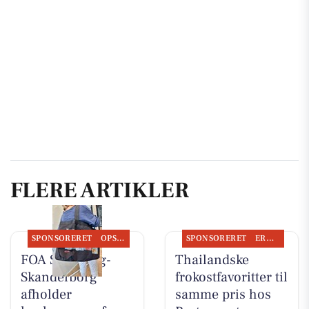
FLERE ARTIKLER
SPONSORERET
OPSLAGSTAVLEN
SPONSORERET
ERHVERV
FOA Silkeborg-
Thailandske
Skanderborg
frokostfavoritter til
afholder
samme pris hos