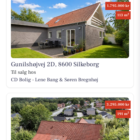
1.795.000 kr
2
113 m
Gunilshøjvej 2D, 8600 Silkeborg
Til salg hos
CD Bolig - Lene Bang & Søren Bregnhøj
3.295.000 kr
2
191 m