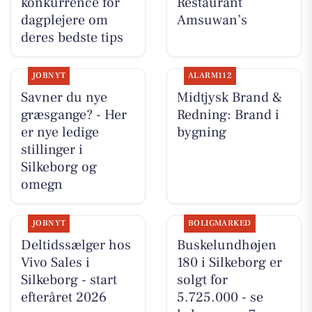
konkurrence for
Restaurant
dagplejere om
Amsuwan’s
deres bedste tips
JOBNYT
ALARM112
Savner du nye
Midtjysk Brand &
græsgange? - Her
Redning: Brand i
er nye ledige
bygning
stillinger i
Silkeborg og
omegn
JOBNYT
BOLIGMARKED
Deltidssælger hos
Buskelundhøjen
Vivo Sales i
180 i Silkeborg er
Silkeborg - start
solgt for
efteråret 2026
5.725.000 - se