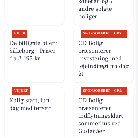
køberen og 7
andre solgte
boliger
BILER
SPONSORERET
OPSLAGSTAVLEN
De billigste biler i
CD Bolig
Silkeborg - Priser
præsenterer
fra 2.195 kr
investering med
lejeindtægt fra dag
ét
VEJRET
SPONSORERET
OPSLAGSTAVLEN
Kølig start, lun
CD Bolig
dag med tørvejr
præsenterer
indflytningsklart
sommerhus ved
Gudenåen