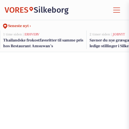
VORES
Silkeborg
Seneste nyt ›
1 time siden |
ERHVERV
2 timer siden |
JOBNYT
Thailandske frokostfavoritter til samme pris
Savner du nye græsga
hos Restaurant Amsuwan’s
ledige stillinger i Si