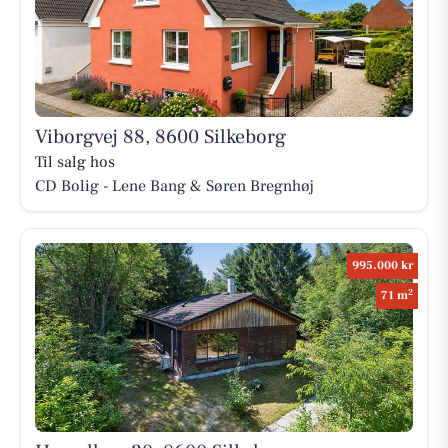
Viborgvej 88, 8600 Silkeborg
Til salg hos
CD Bolig - Lene Bang & Søren Bregnhøj
995.000 kr
2
71 m