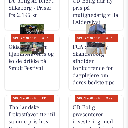
De billigste biler i
CD Bolig har ny
Silkeborg - Priser
pris på
fra 2.195 kr
mulighedsrig villa
i Alderslyst
SPONSORERET
OPSLAGSTAVLEN
SPONSORERET
OPSLAGSTAVLEN
Okkels serverer
FOA Silkeborg-
hjemmelavet is og
Skanderborg
kolde drikke på
afholder
Smuk Festival
konkurrence for
dagplejere om
deres bedste tips
SPONSORERET
ERHVERV
SPONSORERET
OPSLAGSTAVLEN
Thailandske
CD Bolig
frokostfavoritter til
præsenterer
samme pris hos
investering med