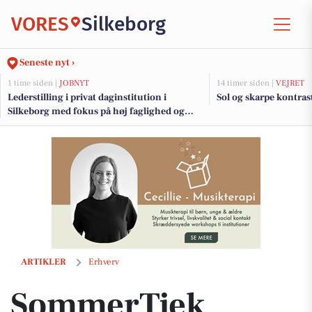
VORES
Silkeborg
Seneste nyt ›
1 time siden |
JOBNYT
14 timer siden |
VEJRET
Lederstilling i privat daginstitution i
Sol og skarpe kontrast
Silkeborg med fokus på høj faglighed og
stærke fællesskaber
SommerTjek sikrer konfliktfrie køreture med Rs-Service
ARTIKLER
Erhverv
SommerTjek