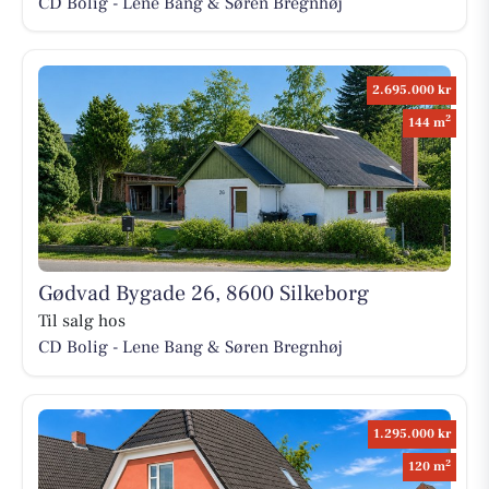
CD Bolig - Lene Bang & Søren Bregnhøj
2.695.000 kr
2
144 m
Gødvad Bygade 26, 8600 Silkeborg
Til salg hos
CD Bolig - Lene Bang & Søren Bregnhøj
1.295.000 kr
2
120 m