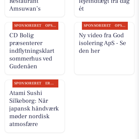
Restaurant
lejeindtægt fra dag
Amsuwan’s
ét
SPONSORERET
OPSLAGSTAVLEN
SPONSORERET
OPSLAGSTAVLEN
CD Bolig
Ny video fra God
præsenterer
isolering ApS - Se
indflytningsklart
den her
sommerhus ved
Gudenåen
SPONSORERET
ERHVERV
Atami Sushi
Silkeborg: Når
japansk håndværk
møder nordisk
atmosfære