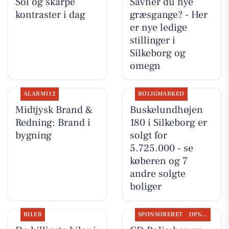
Sol og skarpe
Savner du nye
kontraster i dag
græsgange? - Her
er nye ledige
stillinger i
Silkeborg og
omegn
ALARM112
BOLIGMARKED
Midtjysk Brand &
Buskelundhøjen
Redning: Brand i
180 i Silkeborg er
bygning
solgt for
5.725.000 - se
køberen og 7
andre solgte
boliger
BILER
SPONSORERET
OPSLAGSTAVLEN