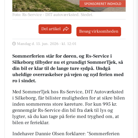
Foto: Rs-Service - DIT autoværksted
.
Stedet.
Del artikel
Besøg virksomheden
Mandag d. 15. jun. 2026 - kl. 12:01
Sommerferien står for døren, og Rs-Service i
Silkeborg tilbyder nu et grundigt SommerTjek, så
din bil er klar til de lange ture sydpå. Undgå
uheldige overraskelser på vejen og nyd ferien med
ro i sindet.
Med SommerTjek hos Rs-Service, DIT Autoværksted
i Silkeborg, får bilister muligheden for at sikre bilen
inden sommerens store køreture. For kun 995 kr.
gennemgår Rs-Service din bil fra dæk til lys og
lygter, så du kan tage på ferie med tryghed om, at
bilen er ferieklar.
Indehaver Dannie Olsen forklarer: "Sommerferien