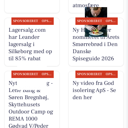
atmosfære
SPONSORERET
OPSLAGSTAVLEN
SPONSORERET
OPSLAGSTAVLEN
Lagersalg.com
Ny Hattenæs er
har Leander
nomineret til Årets
lagersalg i
Smørrebrød i Den
Silkeborg med op
Danske
til 85% rabat
Spiseguide 2026
SPONSORERET
OPSLAGSTAVLEN
SPONSORERET
OPSLAGSTAVLEN
Nyt fra CD Bolig -
Ny video fra God
Lene Bang &
isolering ApS - Se
Søren Bregnhøj,
den her
Skyttehusets
Outdoor Camp og
REMA 1000
Gødvad V/Peder