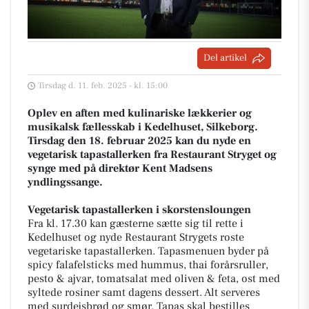
Del artikel
Tirsdag d. 11. feb. 2025 - kl. 15:00
Oplev en aften med kulinariske lækkerier og
musikalsk fællesskab i Kedelhuset, Silkeborg.
Tirsdag den 18. februar 2025 kan du nyde en
vegetarisk tapastallerken fra Restaurant Stryget og
synge med på direktør Kent Madsens
yndlingssange.
Vegetarisk tapastallerken i skorstensloungen
Fra kl. 17.30 kan gæsterne sætte sig til rette i
Kedelhuset og nyde Restaurant Strygets roste
vegetariske tapastallerken. Tapasmenuen byder på
spicy falafelsticks med hummus, thai forårsruller,
pesto & ajvar, tomatsalat med oliven & feta, ost med
syltede rosiner samt dagens dessert. Alt serveres
med surdejsbrød og smør. Tapas skal bestilles