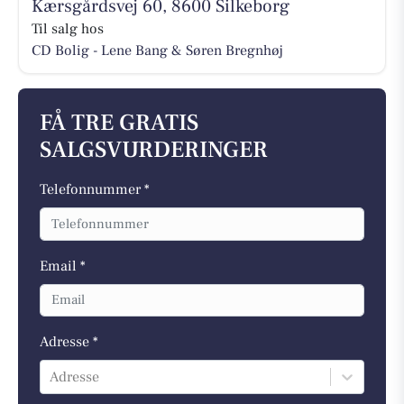
Kærsgårdsvej 60, 8600 Silkeborg
Til salg hos
CD Bolig - Lene Bang & Søren Bregnhøj
FÅ TRE GRATIS
SALGSVURDERINGER
Telefonnummer *
Email *
Adresse *
Adresse