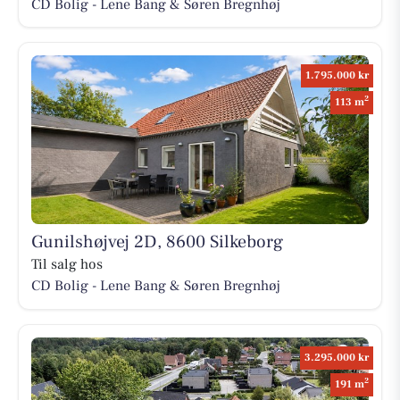
CD Bolig - Lene Bang & Søren Bregnhøj
1.795.000 kr
2
113 m
Gunilshøjvej 2D, 8600 Silkeborg
Til salg hos
CD Bolig - Lene Bang & Søren Bregnhøj
3.295.000 kr
2
191 m