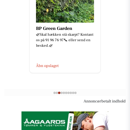
BP Green Garden
🌿Skal hækken stå skarpt? Kontant
os på 91 96 76 97📞 eller send en
besked.🌿
Åbn opslaget
Annoncørbetalt indhold