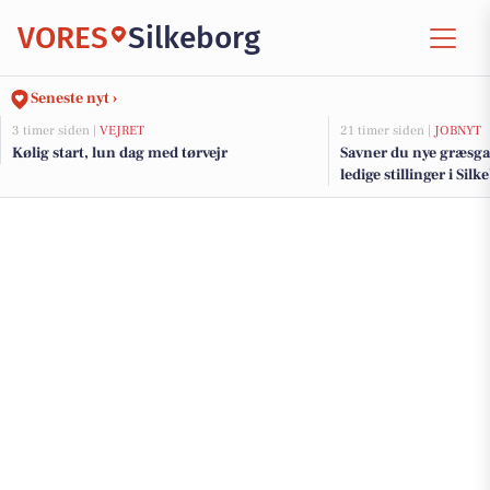
VORES
Silkeborg
Seneste nyt ›
3 timer siden |
VEJRET
21 timer siden |
JOBNYT
Kølig start, lun dag med tørvejr
Savner du nye græsga
ledige stillinger i Si