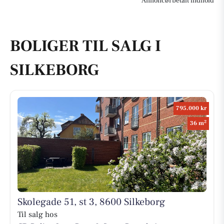
Annoncørbetalt indhold
BOLIGER TIL SALG I
SILKEBORG
795.000 kr
2
36 m
Skolegade 51, st 3, 8600 Silkeborg
Til salg hos