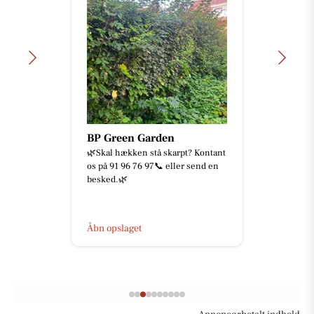
BP Green Garden
🌿Skal hækken stå skarpt? Kontant
os på 91 96 76 97📞 eller send en
besked.🌿
Åbn opslaget