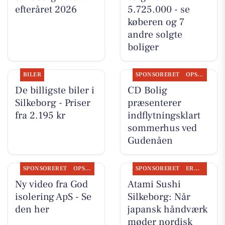
efteråret 2026
5.725.000 - se
køberen og 7
andre solgte
boliger
BILER
SPONSORERET
OPSLAGSTAVLEN
De billigste biler i
CD Bolig
Silkeborg - Priser
præsenterer
fra 2.195 kr
indflytningsklart
sommerhus ved
Gudenåen
SPONSORERET
OPSLAGSTAVLEN
SPONSORERET
ERHVERV
Ny video fra God
Atami Sushi
isolering ApS - Se
Silkeborg: Når
den her
japansk håndværk
møder nordisk