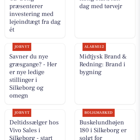
præsenterer
dag med tørvejr
investering med
lejeindtægt fra dag
ét
JOBNYT
ALARM112
Savner du nye
Midtjysk Brand &
græsgange? - Her
Redning: Brand i
er nye ledige
bygning
stillinger i
Silkeborg og
omegn
JOBNYT
BOLIGMARKED
Deltidssælger hos
Buskelundhøjen
Vivo Sales i
180 i Silkeborg er
Silkeborg - start
solgt for