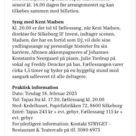
senest kl. 16.00 dagen før arrangementet og kan
tilkøbes sammen med billetten.
Syng med Kent Madsen
Kl. 20.00 er det tid til fællessang, når Kent Madsen,
direktør for Silkeborg IF Invest, indtager scenen.
Madsen, der har en fortid som DJ, vil dele sine
yndlingssange og personlige historier fra sin
karriere. Aftenen akkompagneres af Johannes
Konstantin Neergaard på piano, Julie Tordrup på
vokal og Freddy Dencker på bas. Fællessangen varer
cirka 1,5 timer og byder på en hyggelig stund med
sangark udleveret til alle deltagere.
Praktisk information
Dato: Tirsdag 18. februar 2025
Tid: Tapas fra kl. 17.30, fællessang kl. 20.00
Sted: Kedelhuset, Papirfabrikken 72, 8600 Silkeborg
Entré: Tapas 245 kr + evt. gebyr, Fællessang 115 kr +
evt. gebyr
For yderligere information: Kontakt STRYGET -
Restaurant & Teatercafe på tlf. 3080 6973