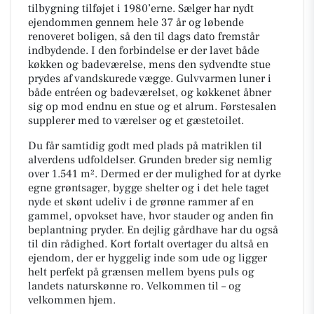
tilbygning tilføjet i 1980’erne. Sælger har nydt
ejendommen gennem hele 37 år og løbende
renoveret boligen, så den til dags dato fremstår
indbydende. I den forbindelse er der lavet både
køkken og badeværelse, mens den sydvendte stue
prydes af vandskurede vægge. Gulvvarmen luner i
både entréen og badeværelset, og køkkenet åbner
sig op mod endnu en stue og et alrum. Førstesalen
supplerer med to værelser og et gæstetoilet.
Du får samtidig godt med plads på matriklen til
alverdens udfoldelser. Grunden breder sig nemlig
over 1.541 m². Dermed er der mulighed for at dyrke
egne grøntsager, bygge shelter og i det hele taget
nyde et skønt udeliv i de grønne rammer af en
gammel, opvokset have, hvor stauder og anden fin
beplantning pryder. En dejlig gårdhave har du også
til din rådighed. Kort fortalt overtager du altså en
ejendom, der er hyggelig inde som ude og ligger
helt perfekt på grænsen mellem byens puls og
landets naturskønne ro. Velkommen til – og
velkommen hjem.