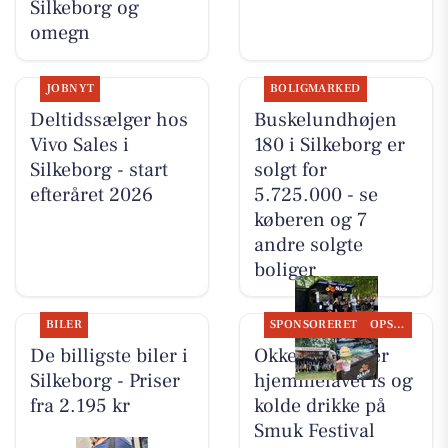
Silkeborg og
omegn
JOBNYT
BOLIGMARKED
Deltidssælger hos
Buskelundhøjen
Vivo Sales i
180 i Silkeborg er
Silkeborg - start
solgt for
efteråret 2026
5.725.000 - se
køberen og 7
andre solgte
boliger
BILER
SPONSORERET
OPSLAGSTAVLEN
De billigste biler i
Okkels serverer
Silkeborg - Priser
hjemmelavet is og
fra 2.195 kr
kolde drikke på
Smuk Festival