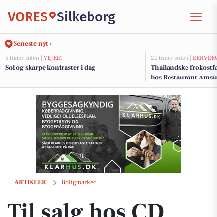
VORES
Silkeborg
Seneste nyt ›
5 timer siden |
VEJRET
22 timer siden |
ERHVER
Sol og skarpe kontraster i dag
Thailandske frokostfa
hos Restaurant Amsu
Til salg hos CD Bolig - Lene Bang & Søren Bregnhøj: Hyggeligt hus p
ARTIKLER
Boligmarked
Til salg hos CD