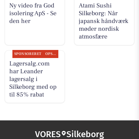
Ny video fra God
Atami Sushi
isolering ApS - Se
Silkeborg: Når
den her
japansk håndværk
møder nordisk
atmosfære
SPONSORERET
OPSLAGSTAVLEN
Lagersalg.com
har Leander
lagersalg i
Silkeborg med op
til 85% rabat
VORES
Silkeborg