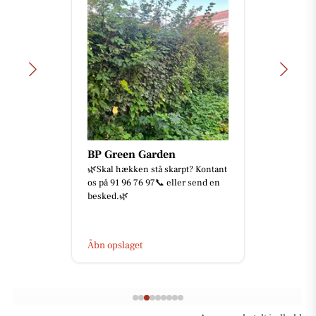
BP Green Garden
🌿Skal hækken stå skarpt? Kontant
os på 91 96 76 97📞 eller send en
besked.🌿
Åbn opslaget