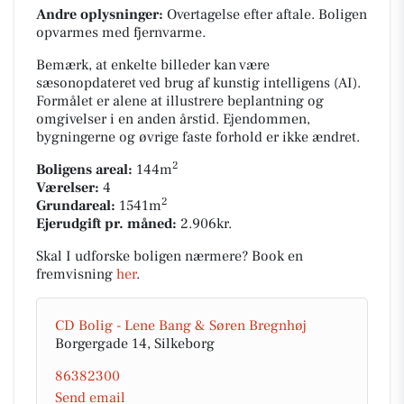
Andre oplysninger:
Overtagelse efter aftale. Boligen
opvarmes med fjernvarme.
Bemærk, at enkelte billeder kan være
sæsonopdateret ved brug af kunstig intelligens (AI).
Formålet er alene at illustrere beplantning og
omgivelser i en anden årstid. Ejendommen,
bygningerne og øvrige faste forhold er ikke ændret.
2
Boligens areal:
144m
Værelser:
4
2
Grundareal:
1541m
Ejerudgift pr. måned:
2.906kr.
Skal I udforske boligen nærmere? Book en
fremvisning
her
.
CD Bolig - Lene Bang & Søren Bregnhøj
Borgergade 14, Silkeborg
86382300
Send email