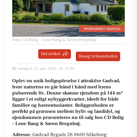
Foto: CD Bolig - Lene Bang & Søren Bregnhøj
.
Del artikel
Besøg virksomheden
Lørdag d. 13. jun. 2026 - kl. 12:30
Oplev en unik boligoplevelse i attraktive Gødvad,
hvor naturens ro går hånd i hånd med byens
pulserende liv. Denne skønne ejendom på 144 m²
ligger i et roligt nybyggerkvarter, ideelt for både
familier og haveentusiaster. Beliggenheden er
perfekt på grænsen mellem byliv og landidyl, og
ejendommen præsenteres nu til salg hos CD Bolig
- Lene Bang & Søren Bregnhøj.
Adresse:
Gødvad Bygade 26 8600 Silkeborg