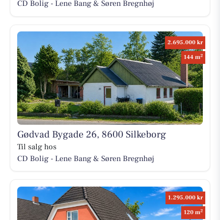
CD Bolig - Lene Bang & Søren Bregnhøj
2.695.000 kr
2
144 m
Gødvad Bygade 26, 8600 Silkeborg
Til salg hos
CD Bolig - Lene Bang & Søren Bregnhøj
1.295.000 kr
2
120 m