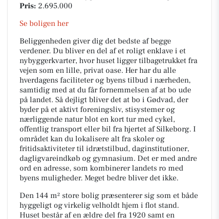
Pris:
2.695.000
Se boligen her
Beliggenheden giver dig det bedste af begge
verdener. Du bliver en del af et roligt enklave i et
nybyggerkvarter, hvor huset ligger tilbagetrukket fra
vejen som en lille, privat oase. Her har du alle
hverdagens faciliteter og byens tilbud i nærheden,
samtidig med at du får fornemmelsen af at bo ude
på landet. Så dejligt bliver det at bo i Gødvad, der
byder på et aktivt foreningsliv, stisystemer og
nærliggende natur blot en kort tur med cykel,
offentlig transport eller bil fra hjertet af Silkeborg. I
området kan du lokalisere alt fra skoler og
fritidsaktiviteter til idrætstilbud, daginstitutioner,
dagligvareindkøb og gymnasium. Det er med andre
ord en adresse, som kombinerer landets ro med
byens muligheder. Meget bedre bliver det ikke.
Den 144 m² store bolig præsenterer sig som et både
hyggeligt og virkelig velholdt hjem i flot stand.
Huset består af en ældre del fra 1920 samt en