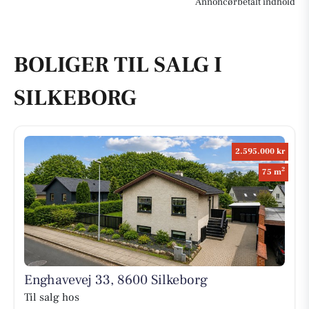
Annoncørbetalt indhold
BOLIGER TIL SALG I
SILKEBORG
2.595.000 kr
2
75 m
Enghavevej 33, 8600 Silkeborg
Til salg hos