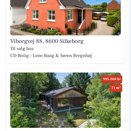
Viborgvej 88, 8600 Silkeborg
Til salg hos
CD Bolig - Lene Bang & Søren Bregnhøj
995.000 kr
2
71 m