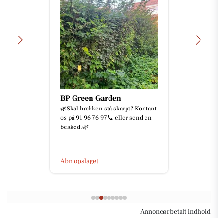
BP Green Garden
🌿Skal hækken stå skarpt? Kontant
os på 91 96 76 97📞 eller send en
besked.🌿
Åbn opslaget
Annoncørbetalt indhold