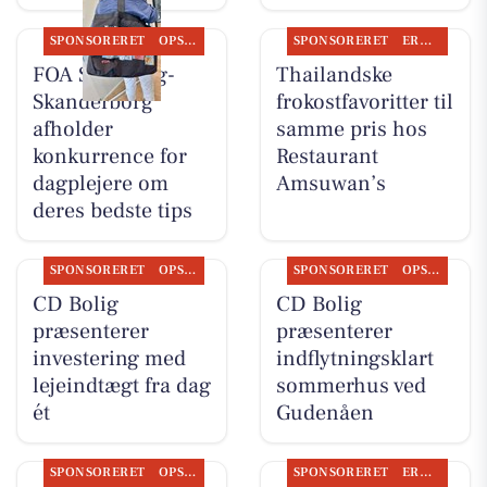
SPONSORERET
OPSLAGSTAVLEN
SPONSORERET
ERHVERV
FOA Silkeborg-
Thailandske
Skanderborg
frokostfavoritter til
afholder
samme pris hos
konkurrence for
Restaurant
dagplejere om
Amsuwan’s
deres bedste tips
SPONSORERET
OPSLAGSTAVLEN
SPONSORERET
OPSLAGSTAVLEN
CD Bolig
CD Bolig
præsenterer
præsenterer
investering med
indflytningsklart
lejeindtægt fra dag
sommerhus ved
ét
Gudenåen
SPONSORERET
OPSLAGSTAVLEN
SPONSORERET
ERHVERV