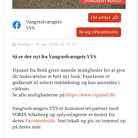
Del artikel
Vangvedvængets
VVS
Besøg virksomheden
Tirsdag d. 02. jun. 2026 - kl. 14:14
Så er der nyt fra Vangvedvængets VVS
Vipanel fra Roth giver uanede muligheder for at give
dit badeværelse et helt nyt look. Panelerne er
godkendt til asbest inddækning og kan anvendes i
vådrum.
Se alle mulighederne på
https://www.vipanel.dk/
Vangvedvængets VVS er kommerciel partner med
VORES Silkeborg og oplysningerne er hentet fra
deres
Facebookside
. Støt lokalt og giv en tommel op
på deres side.