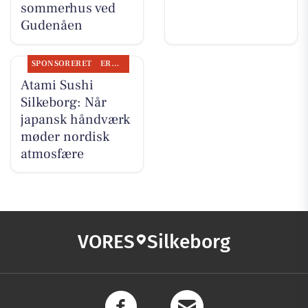
sommerhus ved
Gudenåen
SPONSORERET
ERHVERV
Atami Sushi
Silkeborg: Når
japansk håndværk
møder nordisk
atmosfære
VORES
Silkeborg