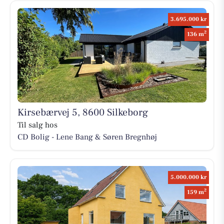
3.695.000 kr
2
136 m
Kirsebærvej 5, 8600 Silkeborg
Til salg hos
CD Bolig - Lene Bang & Søren Bregnhøj
5.000.000 kr
2
159 m