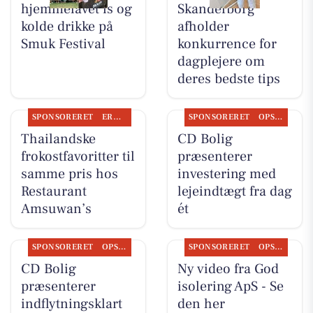
hjemmelavet is og
Skanderborg
kolde drikke på
afholder
Smuk Festival
konkurrence for
dagplejere om
deres bedste tips
SPONSORERET
ERHVERV
SPONSORERET
OPSLAGSTAVLEN
Thailandske
CD Bolig
frokostfavoritter til
præsenterer
samme pris hos
investering med
Restaurant
lejeindtægt fra dag
Amsuwan’s
ét
SPONSORERET
OPSLAGSTAVLEN
SPONSORERET
OPSLAGSTAVLEN
CD Bolig
Ny video fra God
præsenterer
isolering ApS - Se
indflytningsklart
den her