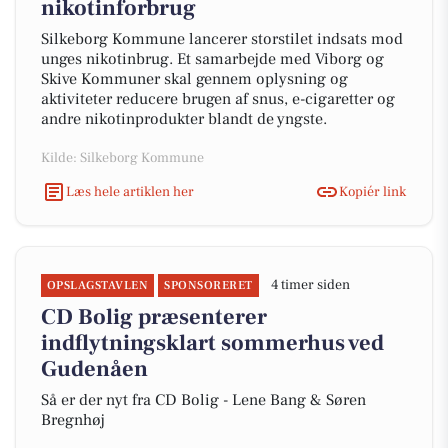
nikotinforbrug
Silkeborg Kommune lancerer storstilet indsats mod
unges nikotinbrug. Et samarbejde med Viborg og
Skive Kommuner skal gennem oplysning og
aktiviteter reducere brugen af snus, e-cigaretter og
andre nikotinprodukter blandt de yngste.
Kilde: Silkeborg Kommune
Læs hele artiklen her
Kopiér link
4 timer siden
OPSLAGSTAVLEN
SPONSORERET
CD Bolig præsenterer
indflytningsklart sommerhus ved
Gudenåen
Så er der nyt fra CD Bolig - Lene Bang & Søren
Bregnhøj