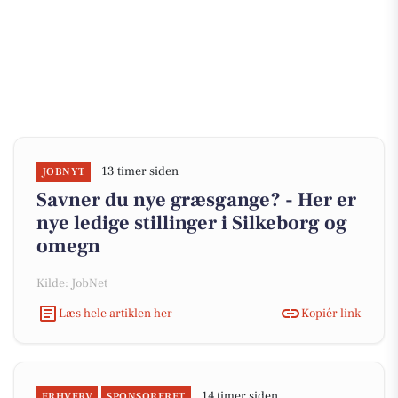
13 timer siden
JOBNYT
Savner du nye græsgange? - Her er
nye ledige stillinger i Silkeborg og
omegn
Kilde: JobNet
Læs hele artiklen her
Kopiér link
14 timer siden
ERHVERV
SPONSORERET