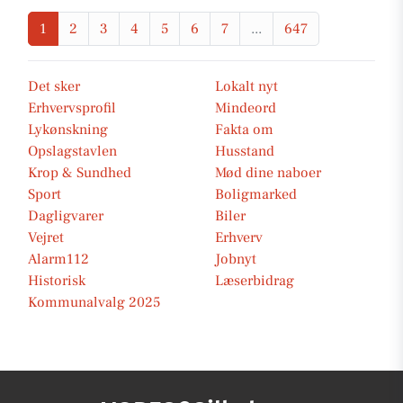
1
2
3
4
5
6
7
...
647
Det sker
Lokalt nyt
Erhvervsprofil
Mindeord
Lykønskning
Fakta om
Opslagstavlen
Husstand
Krop & Sundhed
Mød dine naboer
Sport
Boligmarked
Dagligvarer
Biler
Vejret
Erhverv
Alarm112
Jobnyt
Historisk
Læserbidrag
Kommunalvalg 2025