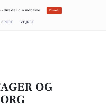
 -
direkte i din indbakke
Tilmeld
SPORT
VEJRET
TAGER OG
BORG