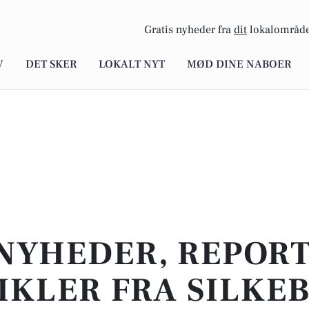
Gratis nyheder fra
dit
lokalområde
V
DET SKER
LOKALT NYT
MØD DINE NABOER
NYHEDER, REPOR
IKLER FRA SILKE