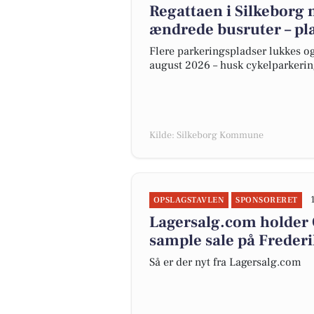
Regattaen i Silkeborg
ændrede busruter – pla
Flere parkeringspladser lukkes o
august 2026 – husk cykelparkering
Kilde: Silkeborg Kommune
OPSLAGSTAVLEN
SPONSORERET
Lagersalg.com holder 
sample sale på Freder
Så er der nyt fra Lagersalg.com