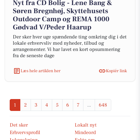
Nyt fra CD Bolig - Lene Bang &
Søren Bregnhøj, Skyttehusets
Outdoor Camp og REMA 1000
Gødvad V/Peder Haarup
Der sker hver uge spændende ting omkring dig i det
lokale erhvervsliv med nyheder, tilbud og
arrangementer. Vi har lavet en kort opsummering
fra de seneste dage
Læs hele artiklen her
Kopiér link
1
2
3
4
5
6
7
...
648
Det sker
Lokalt nyt
Erhvervsprofil
Mindeord