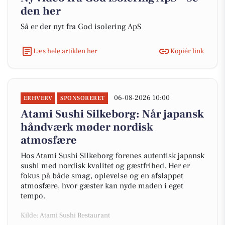
den her
Så er der nyt fra God isolering ApS
Læs hele artiklen her
Kopiér link
06-08-2026 10:00
ERHVERV
SPONSORERET
Atami Sushi Silkeborg: Når japansk
håndværk møder nordisk
atmosfære
Hos Atami Sushi Silkeborg forenes autentisk japansk
sushi med nordisk kvalitet og gæstfrihed. Her er
fokus på både smag, oplevelse og en afslappet
atmosfære, hvor gæster kan nyde maden i eget
tempo.
Kilde: Atami Sushi Restaurant