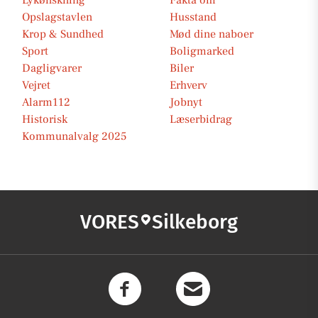
Lykønskning
Fakta om
Opslagstavlen
Husstand
Krop & Sundhed
Mød dine naboer
Sport
Boligmarked
Dagligvarer
Biler
Vejret
Erhverv
Alarm112
Jobnyt
Historisk
Læserbidrag
Kommunalvalg 2025
VORES
Silkeborg