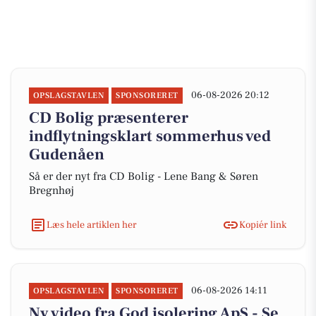
06-08-2026 20:12
OPSLAGSTAVLEN
SPONSORERET
CD Bolig præsenterer
indflytningsklart sommerhus ved
Gudenåen
Så er der nyt fra CD Bolig - Lene Bang & Søren
Bregnhøj
Læs hele artiklen her
Kopiér link
06-08-2026 14:11
OPSLAGSTAVLEN
SPONSORERET
Ny video fra God isolering ApS - Se