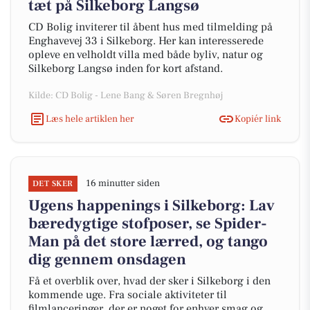
tæt på Silkeborg Langsø
CD Bolig inviterer til åbent hus med tilmelding på
Enghavevej 33 i Silkeborg. Her kan interesserede
opleve en velholdt villa med både byliv, natur og
Silkeborg Langsø inden for kort afstand.
Kilde: CD Bolig - Lene Bang & Søren Bregnhøj
Læs hele artiklen her
Kopiér link
16 minutter siden
DET SKER
Ugens happenings i Silkeborg: Lav
bæredygtige stofposer, se Spider-
Man på det store lærred, og tango
dig gennem onsdagen
Få et overblik over, hvad der sker i Silkeborg i den
kommende uge. Fra sociale aktiviteter til
filmlanceringer, der er noget for enhver smag og