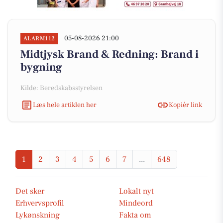
05-08-2026 21:00
ALARM112
Midtjysk Brand & Redning: Brand i
bygning
Kilde: Beredskabsstyrelsen
Læs hele artiklen her
Kopiér link
1
2
3
4
5
6
7
...
648
Det sker
Lokalt nyt
Erhvervsprofil
Mindeord
Lykønskning
Fakta om