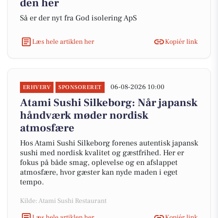
den her
Så er der nyt fra God isolering ApS
Læs hele artiklen her
Kopiér link
06-08-2026 10:00
ERHVERV
SPONSORERET
Atami Sushi Silkeborg: Når japansk
håndværk møder nordisk
atmosfære
Hos Atami Sushi Silkeborg forenes autentisk japansk
sushi med nordisk kvalitet og gæstfrihed. Her er
fokus på både smag, oplevelse og en afslappet
atmosfære, hvor gæster kan nyde maden i eget
tempo.
Kilde: Atami Sushi Restaurant
Læs hele artiklen her
Kopiér link