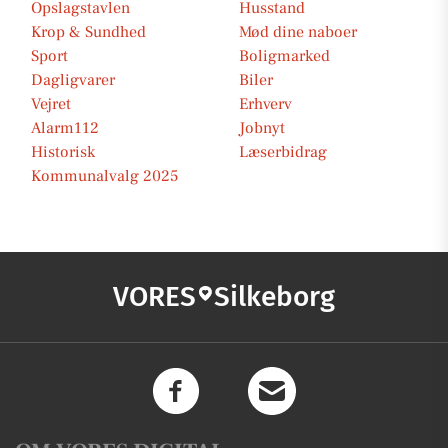
Opslagstavlen
Husstand
Krop & Sundhed
Mød dine naboer
Sport
Boligmarked
Dagligvarer
Biler
Vejret
Erhverv
Alarm112
Jobnyt
Historisk
Læserbidrag
Kommunalvalg 2025
VORES
Silkeborg