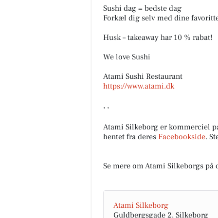
Sushi dag = bedste dag
Forkæl dig selv med dine favoritt
Husk – takeaway har 10 % rabat!
FOA Silkeborg-
Skanderborg
We love Sushi
Flere ældre pr. medarbejder
lægger pres på ældreplejen
Atami Sushi Restaurant
Antallet af ældre borgere pr.
https://www.atami.dk
kommunalt ansat social- og
sundhedsmeda...
, ,
Åbn opslaget
Atami Silkeborg er kommerciel p
hentet fra deres
Facebookside
. S
Se mere om Atami Silkeborgs på 
Atami Silkeborg
Guldbergsgade 2, Silkeborg