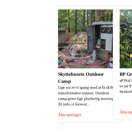
kyttehusets Outdoor
BP Green Garden
God i
🌿Skal hækken stå skarpt? Kontant
Følg me
amp
os på 91 96 76 97📞 eller send en
😊#hån
ge nu er vi igang med at få skiftet
besked.🌿
ansformator station. Outdoor
mp giver lige pludselig mening.
l info, vi forvent...
Åbn opslaget
Åbn op
bn opslaget