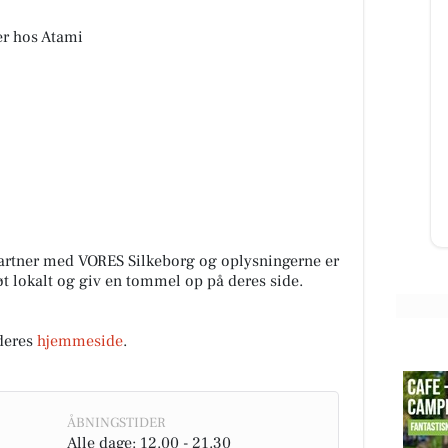
er hos Atami
Skyttehusets Outdoor
Camp
Lige nu er vi igang med at få skiftet
transformator station. Outdoor
camp giver lige pludselig mening.
Til info, vi forvent...
Åbn opslaget
artner med VORES Silkeborg og oplysningerne er
tøt lokalt og giv en tommel op på deres side.
deres
hjemmeside
.
ÅBNINGSTIDER
Alle dage: 12.00 - 21.30