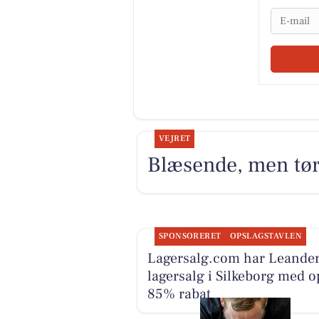
Email
VEJRET
Blæsende, men tørt
SPONSORERET
OPSLAGSTAVLEN
Lagersalg.com har Leande
lagersalg i Silkeborg med op
85% rabat