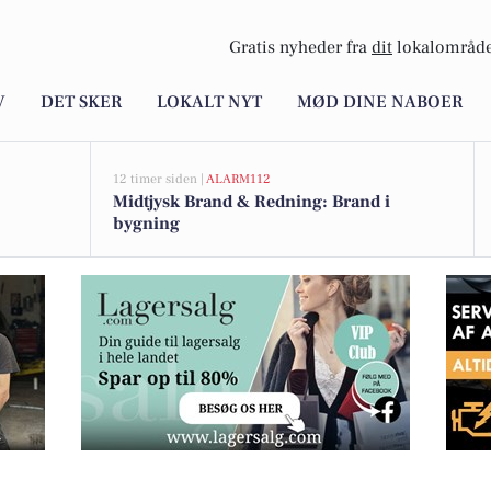
Gratis nyheder fra
dit
lokalområde
V
DET SKER
LOKALT NYT
MØD DINE NABOER
12 timer siden |
ALARM112
Midtjysk Brand & Redning: Brand i
bygning
 takeaway