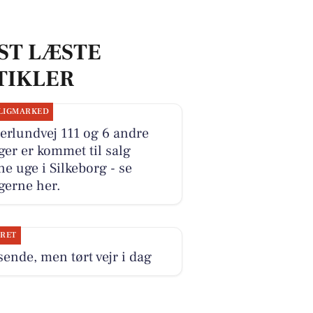
ST LÆSTE
TIKLER
LIGMARKED
erlundvej 111 og 6 andre
ger er kommet til salg
e uge i Silkeborg - se
gerne her.
JRET
ende, men tørt vejr i dag