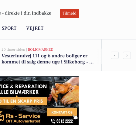
 -
direkte i din indbakke
Tilmeld
SPORT
VEJRET
20 timer siden |
BOLIGMARKED
20 timer siden |
‹
›
Vesterlundvej 111 og 6 andre boliger er
Top 6 over dy
kommet til salg denne uge i Silkeborg - se
Silkeborg. Pr
boligerne her.