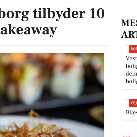
borg tilbyder 10
ME
takeaway
AR
BO
Vest
boli
denn
boli
VE
Blæs