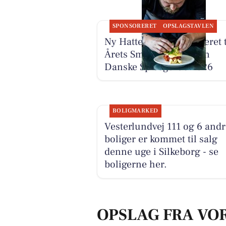
SPONSORERET
OPSLAGSTAVLEN
Ny Hattenæs er nomineret t
Årets Smørrebrød i Den
Danske Spiseguide 2026
BOLIGMARKED
Vesterlundvej 111 og 6 andr
boliger er kommet til salg
denne uge i Silkeborg - se
boligerne her.
OPSLAG FRA VO