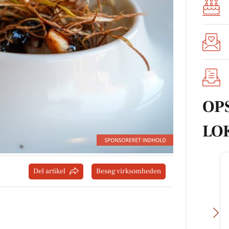
OP
LO
Del artikel
Besøg virksomheden