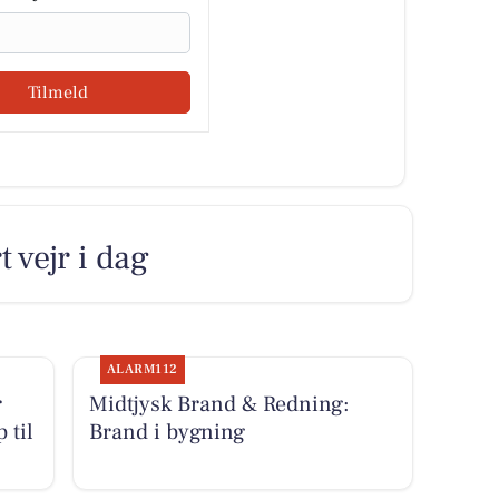
Tilmeld
 vejr i dag
ALARM112
r
Midtjysk Brand & Redning:
 til
Brand i bygning