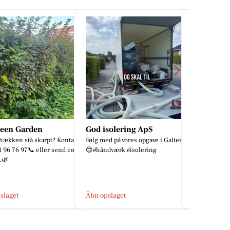
solering ApS
Cecillie - Musikterapi
CD Bolig 
d på vores opgave i Galten
✨ Kæmpe varmt velkommen til
Søren Br
dværk #isolering
min lille profil - og til alle jer der er
🏡 Skab drø
fundet herind. Hvor er det dejligt,
af Sydbyen 
at I er her💛 Denn...
Silkeborg ✅ 
få skridt fra 
slaget
Åbn opslaget
Åbn opslage