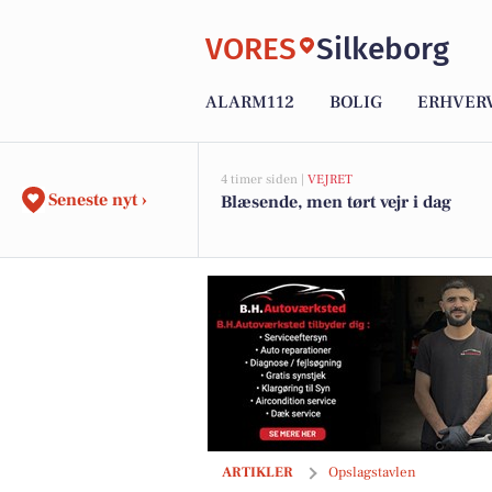
VORES
Silkeborg
ALARM112
BOLIG
ERHVER
4 timer siden |
VEJRET
Seneste nyt ›
Blæsende, men tørt vejr i dag
Atami Silkeborg tilbyder 10 % rabat på
ARTIKLER
Opslagstavlen