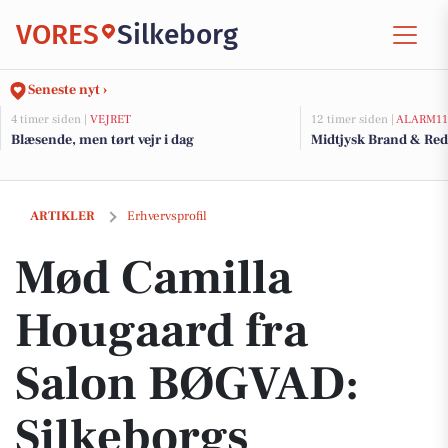
VORES
Silkeborg
Seneste nyt ›
4 timer siden |
VEJRET
12 timer siden |
ALARM11
Blæsende, men tørt vejr i dag
Midtjysk Brand & Red
Mød Camilla Hougaard fra Salon BØGVAD: Silkeborgs miljøvenlige fri
ARTIKLER
Erhvervsprofil
Mød Camilla
Hougaard fra
Salon BØGVAD:
Silkeborgs