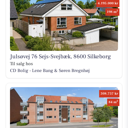
4.195.000 kr
2
198 m
Julsøvej 76 Sejs-Svejbæk, 8600 Silkeborg
Til salg hos
CD Bolig - Lene Bang & Søren Bregnhøj
308.757 kr
2
84 m