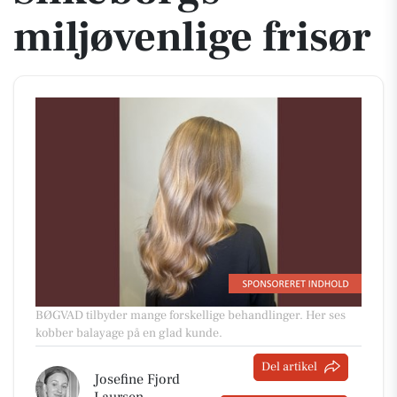
miljøvenlige frisør
BØGVAD tilbyder mange forskellige behandlinger. Her ses
kobber balayage på en glad kunde.
Del artikel
Josefine Fjord
Laursen