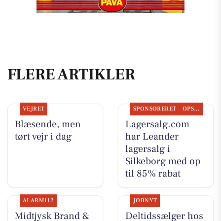
FLERE ARTIKLER
VEJRET
SPONSORERET
OPSLAGSTAVLEN
Blæsende, men
Lagersalg.com
tørt vejr i dag
har Leander
lagersalg i
Silkeborg med op
til 85% rabat
ALARM112
JOBNYT
Midtjysk Brand &
Deltidssælger hos