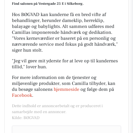
Find salonen på Vestergade 25 E i Silkeborg.
Hos BØGVAD kan kunderne få en bred vifte af
behandlinger, herunder dameklip, herreklip,
balayage og babylights. Alt sammen udføres med
Camillas imponerende håndværk og dedikation.
"Vores kerneværdier er baseret på en personlig og
nærværende service med fokus på godt håndværk,"
siger hun stolt.
"Jeg vil gøre mit yderste for at leve op til kundernes
tillid," lover hun.
For mere information om de tjenester og
miljøvenlige produkter, som Camilla tilbyder, kan
du besøge salonens
hjemmeside
og følge dem på
Facebook
.
Dette indhold er annoncørbetalt og er produceret i
samarbejde med en annoncør.
Kilde: BØGVAD