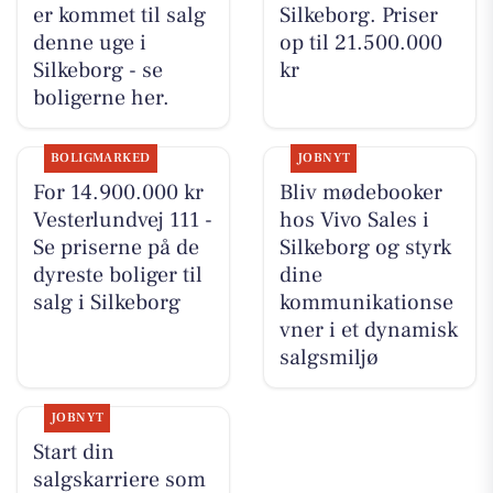
er kommet til salg
Silkeborg. Priser
denne uge i
op til 21.500.000
Silkeborg - se
kr
boligerne her.
BOLIGMARKED
JOBNYT
For 14.900.000 kr
Bliv mødebooker
Vesterlundvej 111 -
hos Vivo Sales i
Se priserne på de
Silkeborg og styrk
dyreste boliger til
dine
salg i Silkeborg
kommunikationse
vner i et dynamisk
salgsmiljø
JOBNYT
Start din
salgskarriere som