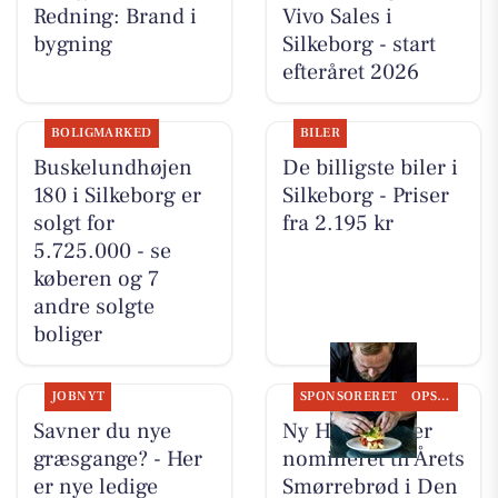
Redning: Brand i
Vivo Sales i
bygning
Silkeborg - start
efteråret 2026
BOLIGMARKED
BILER
Buskelundhøjen
De billigste biler i
180 i Silkeborg er
Silkeborg - Priser
solgt for
fra 2.195 kr
5.725.000 - se
køberen og 7
andre solgte
boliger
JOBNYT
SPONSORERET
OPSLAGSTAVLEN
Savner du nye
Ny Hattenæs er
græsgange? - Her
nomineret til Årets
er nye ledige
Smørrebrød i Den