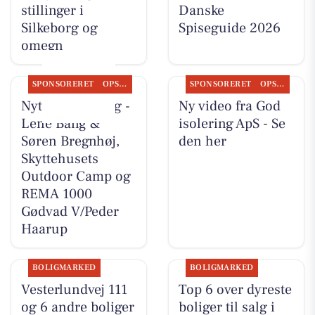
stillinger i
Danske
Silkeborg og
Spiseguide 2026
omegn
SPONSORERET
OPSLAGSTAVLEN
SPONSORERET
OPSLAGSTAVLEN
Nyt fra CD Bolig -
Ny video fra God
Lene Bang &
isolering ApS - Se
Søren Bregnhøj,
den her
Skyttehusets
Outdoor Camp og
REMA 1000
Gødvad V/Peder
Haarup
BOLIGMARKED
BOLIGMARKED
Vesterlundvej 111
Top 6 over dyreste
og 6 andre boliger
boliger til salg i