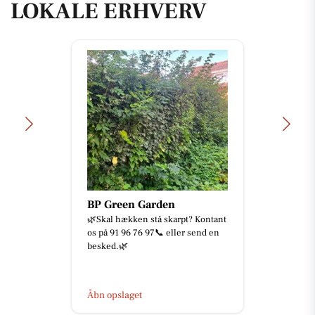
LOKALE ERHVERV
BP Green Garden
🌿Skal hækken stå skarpt? Kontant
os på 91 96 76 97📞 eller send en
besked.🌿
Åbn opslaget