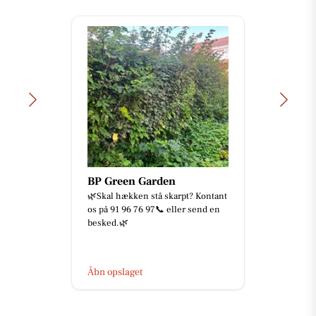
BP Green Garden
🌿Skal hækken stå skarpt? Kontant
os på 91 96 76 97📞 eller send en
besked.🌿
Åbn opslaget