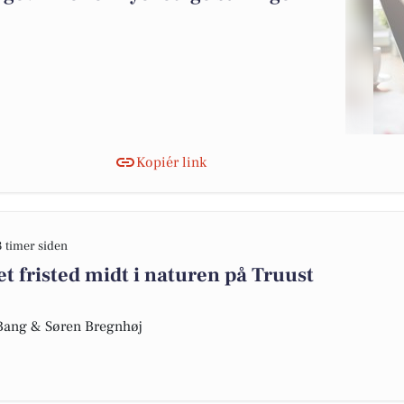
Kopiér link
3 timer siden
t fristed midt i naturen på Truust
e Bang & Søren Bregnhøj