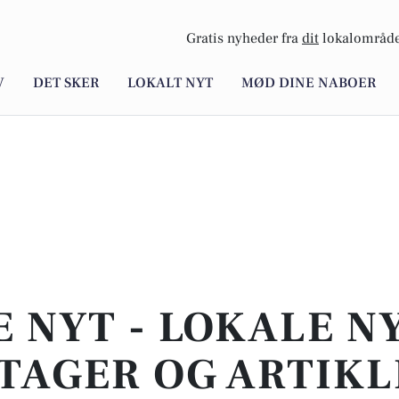
Gratis nyheder fra
dit
lokalområde
V
DET SKER
LOKALT NYT
MØD DINE NABOER
E NYT - LOKALE N
TAGER OG ARTIKL