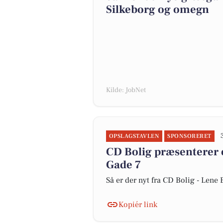
Silkeborg og omegn
Kilde: JobNet
OPSLAGSTAVLEN
SPONSORERET
CD Bolig præsenterer e
Gade 7
Så er der nyt fra CD Bolig - Len
Kopiér link