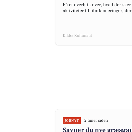
Få et overblik over, hvad der ske
aktiviteter til filmlanceringer, de
Kilde: Kultunaut
2 timer siden
JOBNYT
Savner du nye græsgange