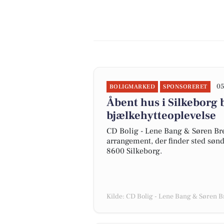
05
BOLIGMARKED
SPONSORERET
Åbent hus i Silkeborg 
bjælkehytteoplevelse
CD Bolig - Lene Bang & Søren Bre
arrangement, der finder sted sønd
8600 Silkeborg.
Kilde: CD Bolig - Lene Bang & Søren 