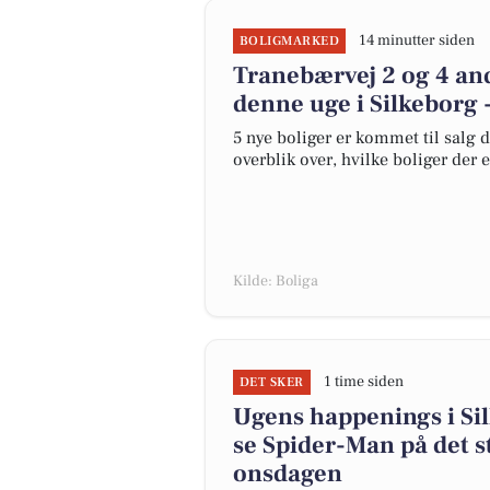
14 minutter siden
BOLIGMARKED
Tranebærvej 2 og 4 and
denne uge i Silkeborg -
5 nye boliger er kommet til salg d
overblik over, hvilke boliger der 
Kilde: Boliga
1 time siden
DET SKER
Ugens happenings i Sil
se Spider-Man på det 
onsdagen