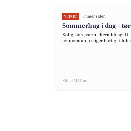
8 timer siden
VEJRET
Sommerhug i dag – tør
Kølig start, varm eftermiddag. D
temperaturen stiger hurtigt i løb
Kilde: MET.no