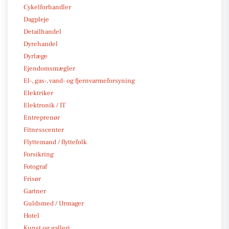
Cykelforhandler
Dagpleje
Detailhandel
Dyrehandel
Dyrlæge
Ejendomsmægler
El-, gas-, vand- og fjernvarmeforsyning
Elektriker
Elektronik / IT
Entreprenør
Fitnesscenter
Flyttemand / flyttefolk
Forsikring
Fotograf
Frisør
Gartner
Guldsmed / Urmager
Hotel
Kunst og galleri