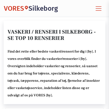
VORES
Silkeborg
VASKERI / RENSERI I SILKEBORG -
SE TOP 10 RENSERIER
Find det rette
eller bedste
vaskeri/renseri for dig i [
by
]. I
vores overblik finder du vaskerier/renserier i [
by
].
Oversigten indeholder vaskerier og renserier
, så uanset
om du har brug for tøjrens, specialrens, klæderens,
tøjvask, tæpperens, reparation af tøj, fjernelse af insekter
eller vasketøjsservice
, indeholder listen disse
og er
udvalgt af os på VORES [
by
]
.