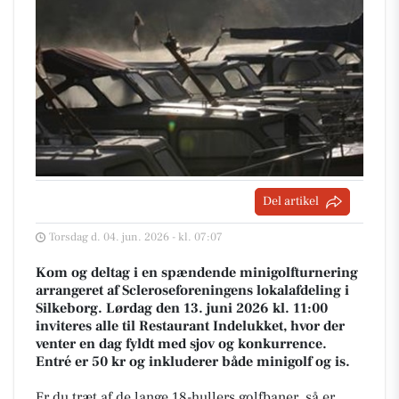
Del artikel
Torsdag d. 04. jun. 2026 - kl. 07:07
Kom og deltag i en spændende minigolfturnering
arrangeret af Scleroseforeningens lokalafdeling i
Silkeborg. Lørdag den 13. juni 2026 kl. 11:00
inviteres alle til Restaurant Indelukket, hvor der
venter en dag fyldt med sjov og konkurrence.
Entré er 50 kr og inkluderer både minigolf og is.
Er du træt af de lange 18-hullers golfbaner, så er