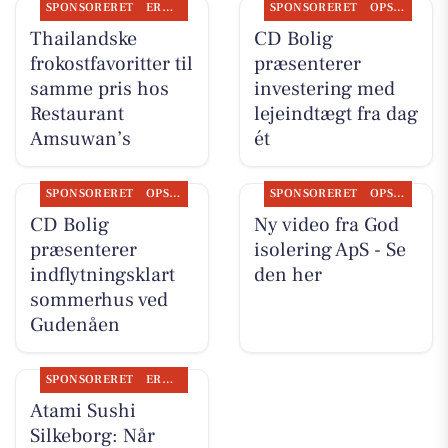
SPONSORERET
ERHVERV
SPONSORERET
OPSLAGSTAVLEN
Thailandske
CD Bolig
frokostfavoritter til
præsenterer
samme pris hos
investering med
Restaurant
lejeindtægt fra dag
Amsuwan’s
ét
SPONSORERET
OPSLAGSTAVLEN
SPONSORERET
OPSLAGSTAVLEN
CD Bolig
Ny video fra God
præsenterer
isolering ApS - Se
indflytningsklart
den her
sommerhus ved
Gudenåen
SPONSORERET
ERHVERV
Atami Sushi
Silkeborg: Når