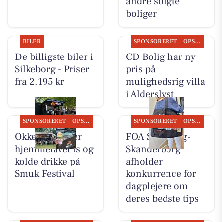
andre solgte
boliger
BILER
SPONSORERET
OPSLAGSTAVLEN
De billigste biler i
CD Bolig har ny
Silkeborg - Priser
pris på
fra 2.195 kr
mulighedsrig villa
i Alderslyst
SPONSORERET
OPSLAGSTAVLEN
SPONSORERET
OPSLAGSTAVLEN
Okkels serverer
FOA Silkeborg-
hjemmelavet is og
Skanderborg
kolde drikke på
afholder
Smuk Festival
konkurrence for
dagplejere om
deres bedste tips