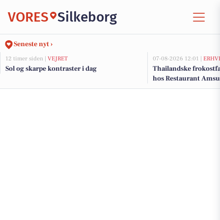
VORES
Silkeborg
Seneste nyt ›
12 timer siden |
VEJRET
07-08-2026 12:01 |
ERHV
Sol og skarpe kontraster i dag
Thailandske frokostfa
hos Restaurant Amsu