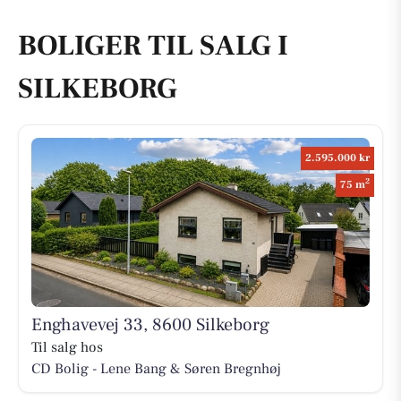
BOLIGER TIL SALG I
SILKEBORG
2.595.000 kr
2
75 m
Enghavevej 33, 8600 Silkeborg
Til salg hos
CD Bolig - Lene Bang & Søren Bregnhøj