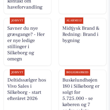
kontakt om
haveforvandling
JOBNYT
ALARM112
Savner du nye
Midtjysk Brand &
græsgange? - Her
Redning: Brand i
er nye ledige
bygning
stillinger i
Silkeborg og
omegn
JOBNYT
BOLIGMARKED
Deltidssælger hos
Buskelundhøjen
Vivo Sales i
180 i Silkeborg er
Silkeborg - start
solgt for
efteråret 2026
5.725.000 - se
køberen og 7