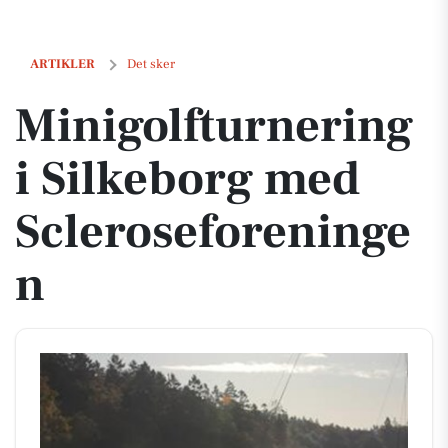
Minigolfturnering i Silkeborg med Scleroseforeningen
ARTIKLER
Det sker
Minigolfturnering
i Silkeborg med
Scleroseforeninge
n