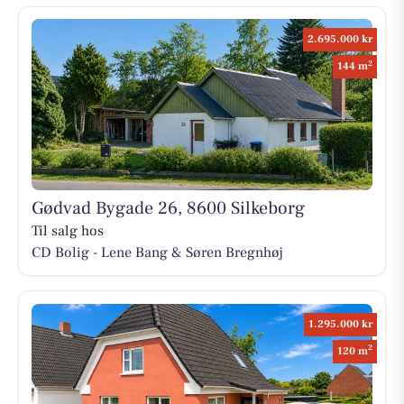
2.695.000 kr
2
144 m
Gødvad Bygade 26, 8600 Silkeborg
Til salg hos
CD Bolig - Lene Bang & Søren Bregnhøj
1.295.000 kr
2
120 m