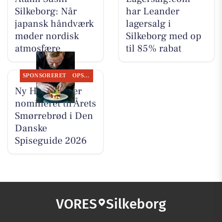
Silkeborg: Når
har Leander
japansk håndværk
lagersalg i
møder nordisk
Silkeborg med op
atmosfære
til 85% rabat
SPONSORERET
OPSLAGSTAVLEN
Ny Hattenæs er
nomineret til Årets
Smørrebrød i Den
Danske
Spiseguide 2026
VORES
Silkeborg