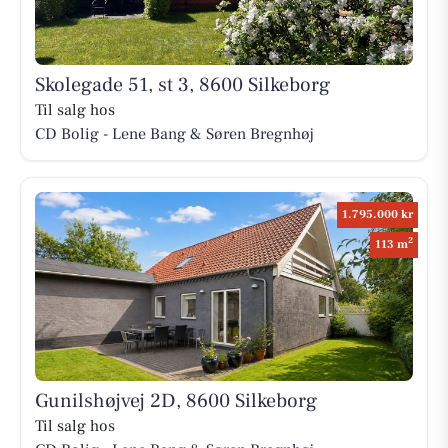
Skolegade 51, st 3, 8600 Silkeborg
Til salg hos
CD Bolig - Lene Bang & Søren Bregnhøj
1.795.000 kr
2
113 m
Gunilshøjvej 2D, 8600 Silkeborg
Til salg hos