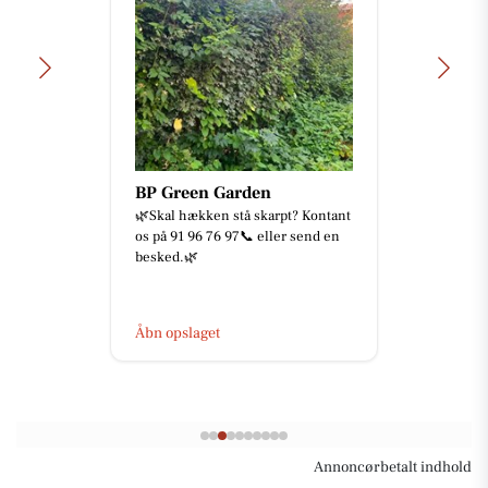
BP Green Garden
🌿Skal hækken stå skarpt? Kontant
os på 91 96 76 97📞 eller send en
besked.🌿
Åbn opslaget
Annoncørbetalt indhold