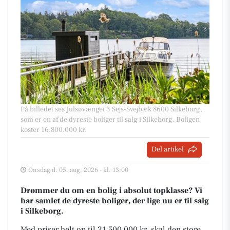
På billedet ses Julsøvænget 3 Sejs-Svejbæk 8600 Silkeborg,
som er en af de dyreste boliger til salg i Silkeborg. Boligen
koster 16.800.000 kr.
Del artikel
Onsdag d. 05. aug. 2026 - kl. 13:00
Drømmer du om en bolig i absolut topklasse? Vi
har samlet de dyreste boliger, der lige nu er til salg
i Silkeborg.
Med priser helt op til 21.500.000 kr, skal den store