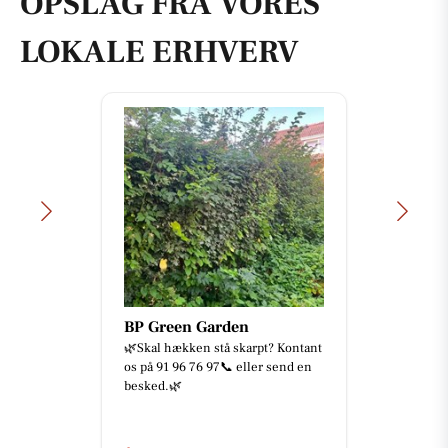
OPSLAG FRA VORES
LOKALE ERHVERV
BP Green Garden
🌿Skal hækken stå skarpt? Kontant
os på 91 96 76 97📞 eller send en
besked.🌿