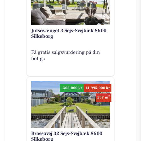
Julsøvænget 3 Sejs-Svejbæk 8600
Silkeborg
Få gratis salgsvurdering på din
bolig ›
-305.000 kr
14.995.000 kr
2
237 m
Brassøvej 32 Sejs-Svejbæk 8600
Silkeborg