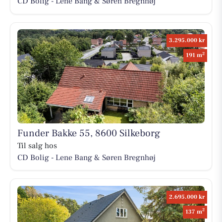
CD Bolig - Lene Bang & Søren Bregnhøj
3.295.000 kr
2
191 m
Funder Bakke 55, 8600 Silkeborg
Til salg hos
CD Bolig - Lene Bang & Søren Bregnhøj
2.695.000 kr
2
137 m