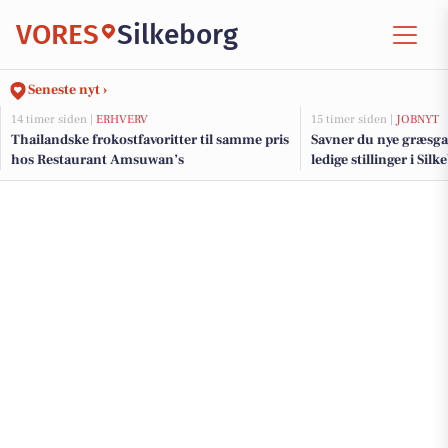
VORES
Silkeborg
Seneste nyt ›
14 timer siden |
ERHVERV
15 timer siden |
JOBNYT
Thailandske frokostfavoritter til samme pris
Savner du nye græsga
hos Restaurant Amsuwan’s
ledige stillinger i Si