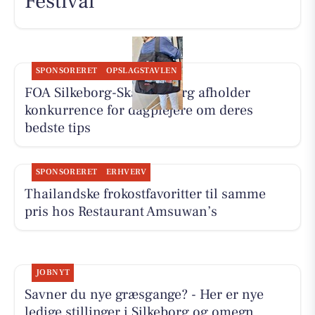
Festival
SPONSORERET
OPSLAGSTAVLEN
FOA Silkeborg-Skanderborg afholder
konkurrence for dagplejere om deres
bedste tips
SPONSORERET
ERHVERV
Thailandske frokostfavoritter til samme
pris hos Restaurant Amsuwan’s
JOBNYT
Savner du nye græsgange? - Her er nye
ledige stillinger i Silkeborg og omegn