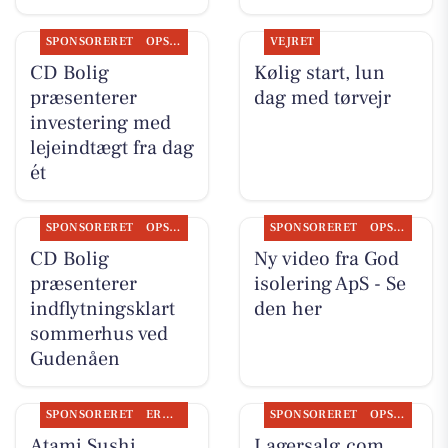
SPONSORERET
OPSLAGSTAVLEN
VEJRET
CD Bolig
Kølig start, lun
præsenterer
dag med tørvejr
investering med
lejeindtægt fra dag
ét
SPONSORERET
OPSLAGSTAVLEN
SPONSORERET
OPSLAGSTAVLEN
CD Bolig
Ny video fra God
præsenterer
isolering ApS - Se
indflytningsklart
den her
sommerhus ved
Gudenåen
SPONSORERET
ERHVERV
SPONSORERET
OPSLAGSTAVLEN
Atami Sushi
Lagersalg.com