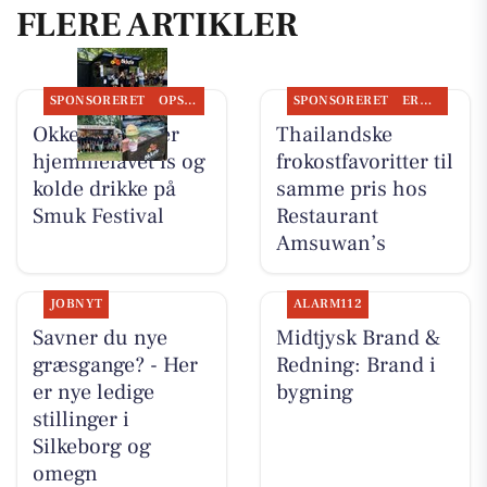
FLERE ARTIKLER
SPONSORERET
OPSLAGSTAVLEN
SPONSORERET
ERHVERV
Okkels serverer
Thailandske
hjemmelavet is og
frokostfavoritter til
kolde drikke på
samme pris hos
Smuk Festival
Restaurant
Amsuwan’s
JOBNYT
ALARM112
Savner du nye
Midtjysk Brand &
græsgange? - Her
Redning: Brand i
er nye ledige
bygning
stillinger i
Silkeborg og
omegn