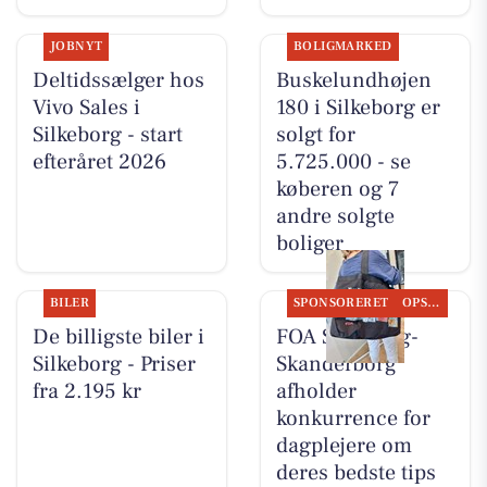
JOBNYT
BOLIGMARKED
Deltidssælger hos
Buskelundhøjen
Vivo Sales i
180 i Silkeborg er
Silkeborg - start
solgt for
efteråret 2026
5.725.000 - se
køberen og 7
andre solgte
boliger
BILER
SPONSORERET
OPSLAGSTAVLEN
De billigste biler i
FOA Silkeborg-
Silkeborg - Priser
Skanderborg
fra 2.195 kr
afholder
konkurrence for
dagplejere om
deres bedste tips