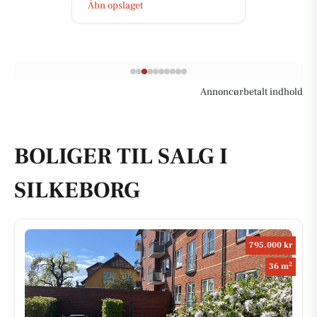
Åbn opslaget
Annoncørbetalt indhold
BOLIGER TIL SALG I
SILKEBORG
795.000 kr
2
36 m