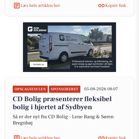
Læs hele artiklen her
Kopiér link
05-08-2026 08:07
OPSLAGSTAVLEN
SPONSORERET
CD Bolig præsenterer fleksibel
bolig i hjertet af Sydbyen
Så er der nyt fra CD Bolig - Lene Bang & Søren
Bregnhøj
Læs hele artiklen her
Kopiér link