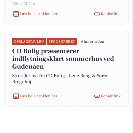
Kilde: MET.no
Læs hele artiklen her
Kopiér link
9 timer siden
OPSLAGSTAVLEN
SPONSORERET
CD Bolig præsenterer
indflytningsklart sommerhus ved
Gudenåen
Så er der nyt fra CD Bolig - Lene Bang & Søren
Bregnhøj
Læs hele artiklen her
Kopiér link