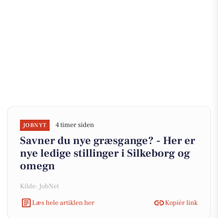
4 timer siden
JOBNYT
Savner du nye græsgange? - Her er
nye ledige stillinger i Silkeborg og
omegn
Kilde: JobNet
Læs hele artiklen her
Kopiér link