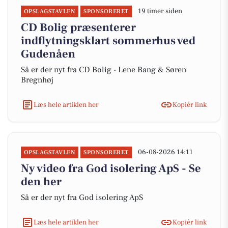
19 timer siden
OPSLAGSTAVLEN
SPONSORERET
CD Bolig præsenterer
indflytningsklart sommerhus ved
Gudenåen
Så er der nyt fra CD Bolig - Lene Bang & Søren
Bregnhøj
Læs hele artiklen her
Kopiér link
06-08-2026 14:11
OPSLAGSTAVLEN
SPONSORERET
Ny video fra God isolering ApS - Se
den her
Så er der nyt fra God isolering ApS
Læs hele artiklen her
Kopiér link