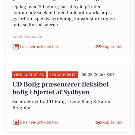
Opdag hvad Silkeborg har at byde på i den
kommende weekend med flødebolleworkshops,
gyserfilm, speedwaytræning, kunsthistorie og en
unik sejltur på søerne.
Kilde: Kultunaut
Læs hele artiklen her
Kopiér link
05-08-2026 08:07
OPSLAGSTAVLEN
SPONSORERET
CD Bolig præsenterer fleksibel
bolig i hjertet af Sydbyen
Så er der nyt fra CD Bolig - Lene Bang & Søren
Bregnhøj
Læs hele artiklen her
Kopiér link