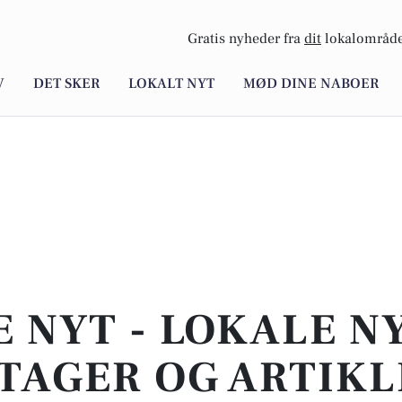
Gratis nyheder fra
dit
lokalområde
V
DET SKER
LOKALT NYT
MØD DINE NABOER
E NYT - LOKALE N
TAGER OG ARTIKL