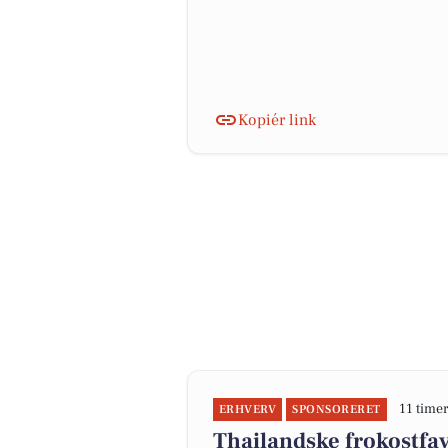
Kopiér link
11 timer
ERHVERV
SPONSORERET
Thailandske frokostfav