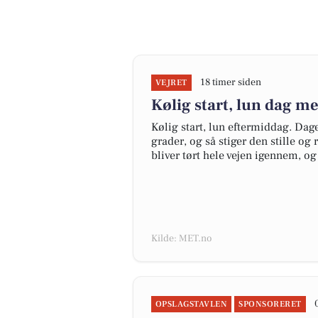
18 timer siden
VEJRET
Kølig start, lun dag me
Kølig start, lun eftermiddag. D
grader, og så stiger den stille og
bliver tørt hele vejen igennem, og
Kilde: MET.no
OPSLAGSTAVLEN
SPONSORERET