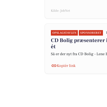
Kilde: JobNet
OPSLAGSTAVLEN
SPONSORERET
CD Bolig præsenterer 
ét
Så er der nyt fra CD Bolig - Len
Kopiér link