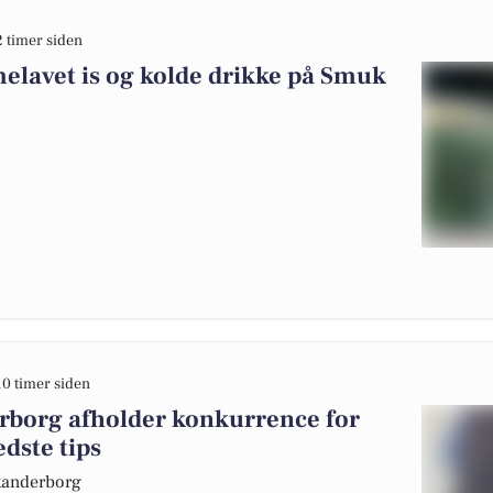
2 timer siden
elavet is og kolde drikke på Smuk
10 timer siden
rborg afholder konkurrence for
dste tips
Skanderborg