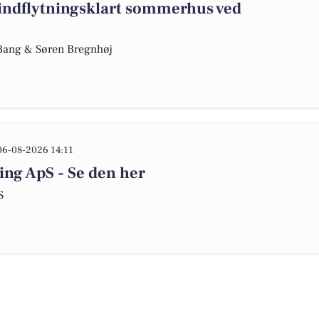
indflytningsklart sommerhus ved
e Bang & Søren Bregnhøj
06-08-2026 14:11
ing ApS - Se den her
S