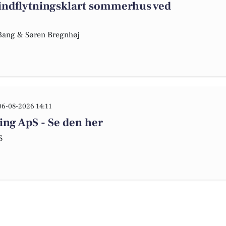
indflytningsklart sommerhus ved
e Bang & Søren Bregnhøj
06-08-2026 14:11
ing ApS - Se den her
S