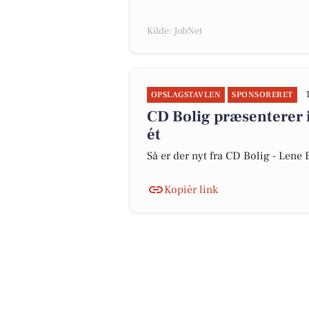
Kilde: JobNet
OPSLAGSTAVLEN
SPONSORERET
CD Bolig præsenterer 
ét
Så er der nyt fra CD Bolig - Len
Kopiér link