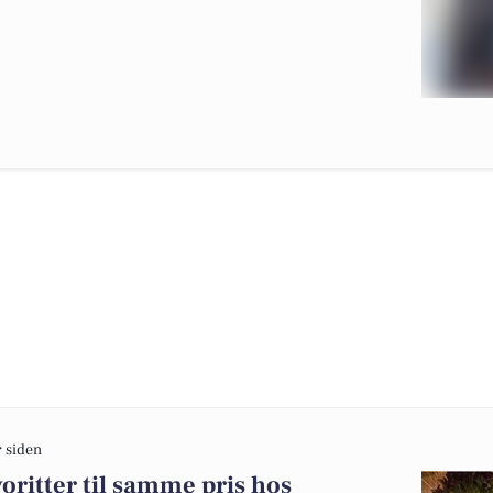
r siden
oritter til samme pris hos