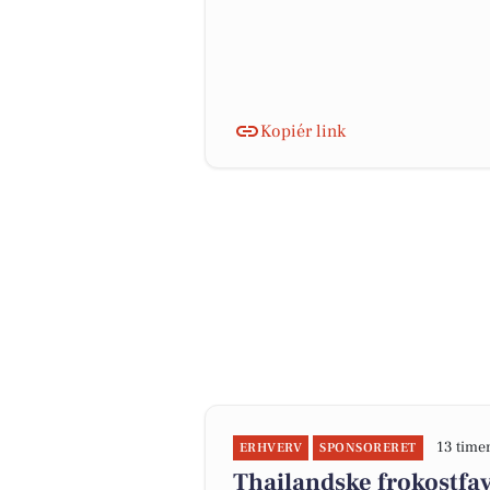
Kopiér link
13 time
ERHVERV
SPONSORERET
Thailandske frokostfav