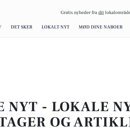
Gratis nyheder fra
dit
lokalområde
V
DET SKER
LOKALT NYT
MØD DINE NABOER
E NYT - LOKALE N
TAGER OG ARTIKL