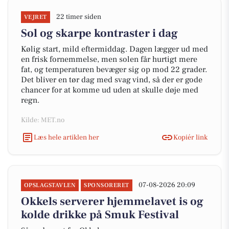
22 timer siden
VEJRET
Sol og skarpe kontraster i dag
Kølig start, mild eftermiddag. Dagen lægger ud med
en frisk fornemmelse, men solen får hurtigt mere
fat, og temperaturen bevæger sig op mod 22 grader.
Det bliver en tør dag med svag vind, så der er gode
chancer for at komme ud uden at skulle døje med
regn.
Kilde: MET.no
Læs hele artiklen her
Kopiér link
07-08-2026 20:09
OPSLAGSTAVLEN
SPONSORERET
Okkels serverer hjemmelavet is og
kolde drikke på Smuk Festival