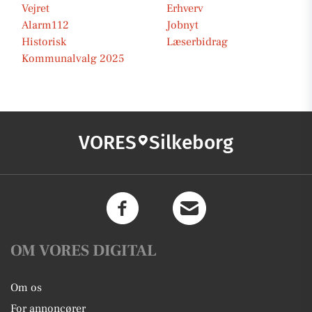
Vejret
Erhverv
Alarm112
Jobnyt
Historisk
Læserbidrag
Kommunalvalg 2025
VORES
Silkeborg
OM VORES DIGITAL
Om os
For annoncører